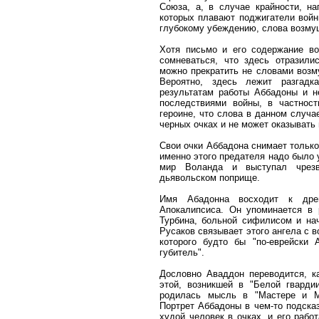
Союза, а, в случае крайности, на
которых плавают поджигатели войн
глубокому убеждению, слова возмущ
Хотя письмо и его содержание во
сомневаться, что здесь отразили
можно прекратить не словами возм
Вероятно, здесь лежит разгадк
результатам работы Аббадоны и н
последствиями войны, в частнос
героине, что слова в данном случа
черных очках и не может оказывать
Свои очки Аббадона снимает тольк
именно этого предателя надо было 
мир Воланда и выступал чрезв
дьявольском поприще.
Имя Абадонна восходит к дре
Апокалипсиса. Он упоминается в
Турбина, больной сифилисом и на
Русаков связывает этого ангела с
которого будто бы "по-еврейски 
губитель".
Дословно Аваддон переводится, ка
этой, возникшей в "Белой гварди
родилась мысль в "Мастере и М
Портрет Аббадоны в чем-то подска
худой человек в очках, и его рабо