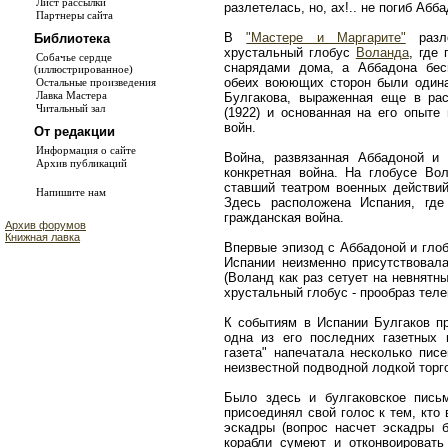
Лист рассылки
разлетелась, но, ах!.. не погиб Абба
Партнеры сайта
В
"Мастере и Маргарите"
разле
Библиотека
хрустальный глобус
Воланда
, где
Собачье сердце
снарядами дома, а Аббадона бес
(иллюстрированное)
обеих воюющих сторон были одина
Остальные произведения
Лавка Мастера
Булгакова, выраженная еще в ра
Читальный зал
(1922) и основанная на его опыте
войн.
От редакции
Информация о сайте
Война, развязанная Аббадоной и
Архив публикаций
конкретная война. На глобусе Вол
ставший театром военных действий
Напишите нам
Здесь расположена Испания, где 
гражданская война.
Архив форумов
Книжная лавка
Впервые эпизод с Аббадоной и глобу
Испании неизменно присутствовала
(Воланд как раз сетует на невнятн
хрустальный глобус - прообраз теле
К событиям в Испании Булгаков пр
одна из его последних газетных п
газета" напечатала несколько пис
неизвестной подводной лодкой торг
Было здесь и булгаковское пись
присоединял свой голос к тем, кто
эскадры (вопрос насчет эскадры б
корабли сумеют и отконвоировать