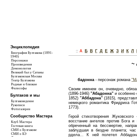
Энциклопедия
::
А
Б
В
Г
Д
Е
Ж
З
И
К
Л
Биография Булгакова (1891-
1940)
Персонажи
~
Произведения
Демонология
Великий бал у Сатаны
Булгаковская Москва
бадонна
- персонаж романа
"М
Театр Булгакова
Родные и близкие
Философы
Своим именем он, очевидно, обяза
(1896-1946)
"Абадонна"
и особенно 
Булгаков и мы
1852)
"Аббадона"
(1815), представ
Булгаковедение
немецкого романтика Фридриха Гот
Рукописи
1773).
Фотогалереи
Сообщество Мастера
Герой стихотворения Жуковского 
восстание ангелов против Бога и
Клуб Мастера
обреченный на бессмертие, напра
Гостевая книга
СМИ о Булгакове
заблудшая в бездне планета; час
СМИ о БЭ
рдела... К ней полетел Аббадон