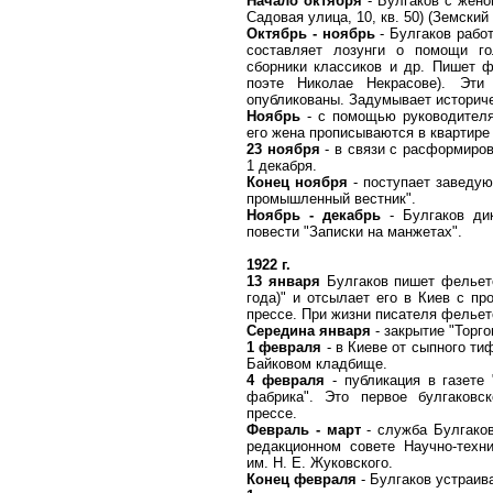
Начало октября
- Булгаков с жено
Садовая улица, 10, кв. 50) (Земский
Октябрь - ноябрь
- Булгаков работ
составляет лозунги о помощи г
сборники классиков и др. Пишет ф
поэте Николае Некрасове). Эт
опубликованы. Задумывает историчес
Ноябрь
- с помощью руководителя 
его жена прописываются в квартире
23 ноября
- в связи с расформиро
1 декабря.
Конец ноября
- поступает заведую
промышленный вестник".
Ноябрь - декабрь
- Булгаков ди
повести "Записки на манжетах".
1922 г.
13 января
Булгаков пишет фельето
года)" и отсылает его в Киев с пр
прессе. При жизни писателя фельет
Середина января
- закрытие "Торг
1 февраля
- в Киеве от сыпного ти
Байковом кладбище.
4 февраля
- публикация в газете 
фабрика". Это первое булгаковс
прессе.
Февраль - март
- служба Булгако
редакционном совете Научно-техн
им. Н. Е. Жуковского.
Конец февраля
- Булгаков устраива