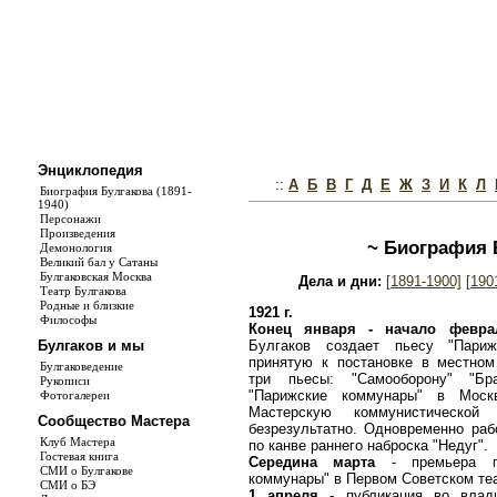
Энциклопедия
::
А
Б
В
Г
Д
Е
Ж
З
И
К
Л
Биография Булгакова (1891-
1940)
Персонажи
Произведения
~ Биография Б
Демонология
Великий бал у Сатаны
Булгаковская Москва
Дела и дни:
[1891-1900]
[190
Театр Булгакова
Родные и близкие
1921 г.
Философы
Конец января - начало февра
Булгаков создает пьесу "Париж
Булгаков и мы
принятую к постановке в местном
Булгаковедение
три пьесы: "Самооборону" "Бр
Рукописи
"Парижские коммунары" в Моск
Фотогалереи
Мастерскую коммунистической 
Сообщество Мастера
безрезультатно. Одновременно раб
Клуб Мастера
по канве раннего наброска "Недуг".
Гостевая книга
Середина марта
- премьера пь
СМИ о Булгакове
коммунары" в Первом Советском те
СМИ о БЭ
1 апреля
- публикация во влади