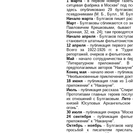
1 марта
- в первом номере газеты
ситцевая фабрика в Москве" под п
здесь опубликовано 29 булгако
псевдонимами (М. Б., Булл., М. Бул
Начало марта
- Булгаков пишет рас
Март
- Булгаковы сближаются со з
Павловичем Крешковыми, бывают
Бронная, 32, кв. 24); там проводятс
Начало апреля
- Булгаков поступае
становится штатным фельетонистом
12 апреля
- публикация первого реп
Всего за 1922-1926 гг. в "Гудк
репортажей, очерков и фельетонов.
Май
- начало сотрудничества в бер
"Литературном приложении". В
предполагаемых авторов "Накануне"
Конец мая
- начало июня - публика
"Необыкновенные приключения докт
18 июня
- публикация глав из 1-о
приложении" к "Накануне".
Июль
- публикация рассказа "Спири
Прототипами главных героев послу
их отношений с Булгаковым.
Лето
-
князей Юсуповых Архангельское 
огонь".
30 июля
- публикация очерка "Москв
24 сентября
- публикация фельет
приложении" к "Накануне".
Октябрь - ноябрь
- Булгаков напр
просьбой к писателям прислат