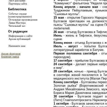
Лист рассылки
"Коммунист" фельетона "Неделя пр
Партнеры сайта
Конец апреля - начало мая
- сов
Библиотека
Туаджином Пейзулаевым, кумыко
"Сыновья муллы".
Собачье сердце
(иллюстрированное)
15 мая
- открытие Горского Народно
Остальные произведения
Булгаков приглашен на должност
Лавка Мастера
пьесы "Сыновья муллы" на сцене Пе
Читальный зал
любителей.
От редакции
26 мая
- отъезд Булгакова в Тифлис
Июнь
- жизнь в Тифлисе, безуспеш
Информация о сайте
сцене.
Архив публикаций
Конец июня
- отъезд Булгакова с ж
Июль - август
- попытки Булга
Напишите нам
литературный заработок в Батуме.
Первая половина сентября
- отъ
Архив форумов
пароходом).
Книжная лавка
17 сентября
- прибытие Булгакова в
24 сентября
- делает первые набро
и мир".
28 сентября
, ночью - приезд Булг
в сентябре женой поселяется в Т
медицинского института (Малая Пиро
Конец сентября
- Булгаковы переез
Золотая рыбка" (Воротниковский 
Андрея Михайловича Земского, муж
Бориса Мария Даниловна заведовала
30 сентября
- Булгаков подает з
(Лито) Главполитпросвета Наркомпрос
1 октября
- Булгаков зачисляется н