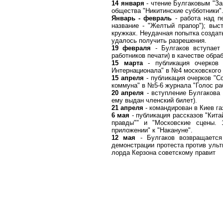
14 января
- чтение Булгаковым "За
общества "Никитинские субботники"
Январь - февраль
- работа над п
название - "Желтый прапор"); выс
кружках. Неудачная попытка создать
удалось получить разрешения.
19 февраля
- Булгаков вступает
работников печати) в качестве обраб
15 марта
- публикация очерков
Интернационала" в №4 московского 
15 апреля
- публикация очерков "Со
коммуна" в №5-6 журнала "Голос ра
20 апреля
- вступление Булгакова 
ему выдан членский билет).
21 апреля
- командирован в Киев га
6 мая
- публикация рассказов "Кита
правды"" и "Московские сцены. 
приложении" к "Накануне".
12 мая
- Булгаков возвращается
демонстрации протеста против уль
лорда Керзона советскому правит