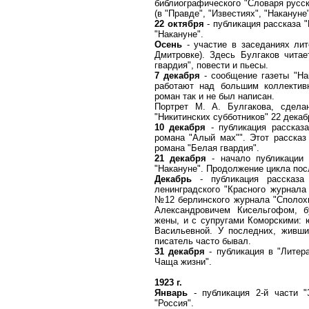
библиографического "Словаря русск
(в "Правде", "Известиях", "Накануне
22 октября
- публикация рассказа 
"Накануне".
Осень
- участие в заседаниях лит
Дмитровке). Здесь Булгаков читае
гвардия", повести и пьесы.
7 декабря
- сообщение газеты "Нак
работают над большим коллектив
роман так и не был написан.
Портрет М. А. Булгакова, сдел
"Никитинских субботников" 22 декабр
10 декабря
- публикация рассказа
романа "Алый мах"". Этот рассказ
романа "Белая гвардия".
21 декабря
- начало публикации 
"Накануне". Продолжение цикла пос
Декабрь
- публикация рассказ
ленинградского "Красного журнала
№12 берлинского журнала "Сполохи
Александровичем Кисельгофом, 
жены, и с супругами Коморскими:
Васильевной. У последних, живши
писатель часто бывал.
31 декабря
- публикация в "Литер
Чаща жизни".
1923 г.
Январь
- публикация 2-й части "
"Россия".