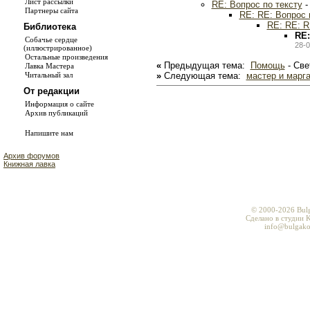
Лист рассылки
RE: Вопрос по тексту
-
Партнеры сайта
RE: RE: Вопрос 
RE: RE: R
Библиотека
RE:
Собачье сердце
28-0
(иллюстрированное)
Остальные произведения
«
Предыдущая тема:
Помощь
- Све
Лавка Мастера
»
Следующая тема:
мастер и марг
Читальный зал
От редакции
Информация о сайте
Архив публикаций
Напишите нам
Архив форумов
Книжная лавка
© 2000-2026 Bul
Сделано в студии K
info@bulgako