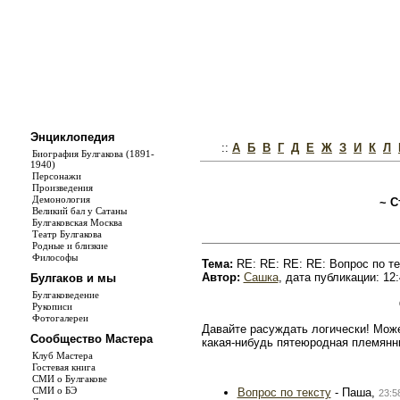
Энциклопедия
::
А
Б
В
Г
Д
Е
Ж
З
И
К
Л
Биография Булгакова (1891-
1940)
Персонажи
Произведения
Демонология
~ С
Великий бал у Сатаны
Булгаковская Москва
Театр Булгакова
Родные и близкие
Философы
Тема:
RE: RE: RE: RE: Вопрос по те
Автор:
Сашка
, дата публикации: 12:
Булгаков и мы
Булгаковедение
Рукописи
Фотогалереи
Давайте расуждать логически! Може
Сообщество Мастера
какая-нибудь пятеюродная племянни
Клуб Мастера
Гостевая книга
СМИ о Булгакове
СМИ о БЭ
Вопрос по тексту
- Паша,
23:5