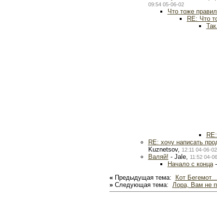
09:54 05-06-02
Что тоже правил
RE: Что т
Так.
RE:
RE: хочу написать про
Kuznetsov,
12:11 04-06-02
Валяй!
- Jale,
11:52 04-0
Начало с конца
-
«
Предыдущая тема:
Кот Бегемот..
»
Следующая тема:
Лора, Вам не 