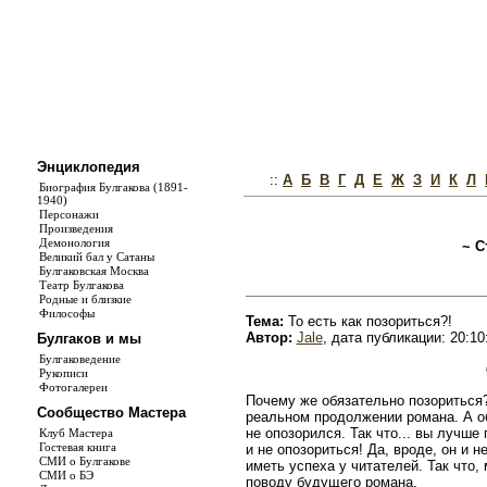
Энциклопедия
::
А
Б
В
Г
Д
Е
Ж
З
И
К
Л
Биография Булгакова (1891-
1940)
Персонажи
Произведения
Демонология
~ С
Великий бал у Сатаны
Булгаковская Москва
Театр Булгакова
Родные и близкие
Философы
Тема:
То есть как позориться?!
Автор:
Jale
, дата публикации: 20:10
Булгаков и мы
Булгаковедение
Рукописи
Фотогалереи
Почему же обязательно позориться?
Сообщество Мастера
реальном продолжении романа. А об
не опозорился. Так что... вы лучше
Клуб Мастера
Гостевая книга
и не опозориться! Да, вроде, он и н
СМИ о Булгакове
иметь успеха у читателей. Так что,
СМИ о БЭ
поводу будущего романа.