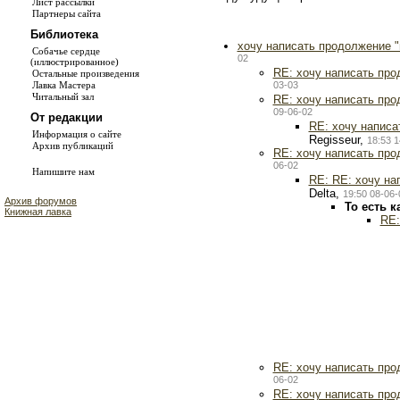
Лист рассылки
Партнеры сайта
Библиотека
хочу написать продолжение "
Собачье сердце
02
(иллюстрированное)
RE: хочу написать про
Остальные произведения
03-03
Лавка Мастера
Читальный зал
RE: хочу написать про
09-06-02
От редакции
RE: хочу написа
Информация о сайте
Regisseur,
18:53 1
Архив публикаций
RE: хочу написать про
06-02
Напишите нам
RE: RE: хочу на
Delta,
19:50 08-06-
Архив форумов
То есть к
Книжная лавка
RE:
RE: хочу написать про
06-02
RE: хочу написать про