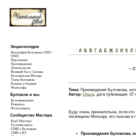
Энциклопедия
::
А
Б
В
Г
Д
Е
Ж
З
И
К
Л
Биография Булгакова (1891-
1940)
Персонажи
Произведения
Демонология
~ С
Великий бал у Сатаны
Булгаковская Москва
Театр Булгакова
Родные и близкие
Философы
Тема:
Произведения Булгакова, ко
Автор:
Ольга
, дата публикации: 07:
Булгаков и мы
Булгаковедение
Рукописи
Фотогалереи
Буду очень признательна, если кто
Сообщество Мастера
посвящены Мольеру, его пьесам и 
Клуб Мастера
Гостевая книга
СМИ о Булгакове
СМИ о БЭ
Произведения Булгакова, 