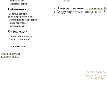
Лист рассылки
03-05
Партнеры сайта
«
Предыдущая тема:
Булгаков в К
Библиотека
»
Следующая тема:
город, сны
- E
Собачье сердце
(иллюстрированное)
Остальные произведения
Лавка Мастера
Читальный зал
От редакции
Информация о сайте
Архив публикаций
Напишите нам
Архив форумов
Книжная лавка
© 2000-2026 Bul
Сделано в студии K
info@bulgako