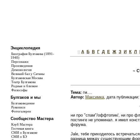
Энциклопедия
::
А
Б
В
Г
Д
Е
Ж
З
И
К
Л
Биография Булгакова (1891-
1940)
Персонажи
Произведения
Демонология
~ С
Великий бал у Сатаны
Булгаковская Москва
Театр Булгакова
Родные и близкие
Философы
Тема:
гм....
Автор:
Максимка
, дата публикации:
Булгаков и мы
Булгаковедение
Рукописи
Фотогалереи
ни про "спам"/оффтопик/, ни про фл
Сообщество Мастера
постинге не упоминал. я имел кон
форума.
Клуб Мастера
Гостевая книга
СМИ о Булгакове
Jale, тебе приходилось встречаться
СМИ о БЭ
разница между существующим фор