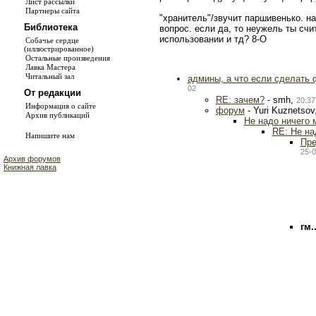
Лист рассылки
Партнеры сайта
"хранитель"/звучит паршивенько. на 
Библиотека
вопрос. если да, то неужель ты сч
использовании и тд? 8-О
Собачье сердце
(иллюстрированное)
Остальные произведения
Лавка Мастера
Читальный зал
админы, а что если сделать
02
От редакции
RE: зачем?
- smh,
20:37
Информация о сайте
форум
- Yuri Kuznetsov
Архив публикаций
Не надо ничего 
RE: Не на
Напишите нам
Пре
25-0
Архив форумов
Книжная лавка
гм..