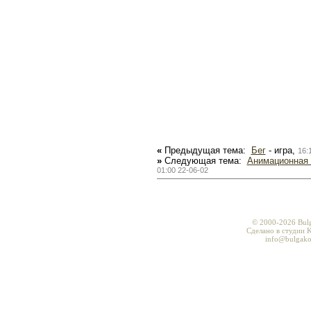
«
Предыдущая тема:
Бег
- игра,
16:
»
Следующая тема:
Анимационная 
01:00 22-06-02
© 2000-2026 Bul
Сделано в студии K
info@bulgako