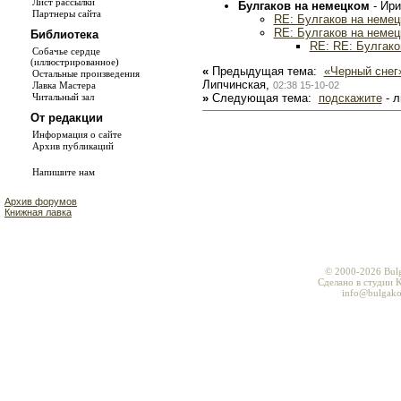
Лист рассылки
Булгаков на немецком
- Ир
Партнеры сайта
RE: Булгаков на неме
RE: Булгаков на неме
Библиотека
RE: RE: Булгако
Собачье сердце
(иллюстрированное)
«
Предыдущая тема:
«Черный снег»
Остальные произведения
Липчинская,
02:38 15-10-02
Лавка Мастера
»
Следующая тема:
подскажите
- л
Читальный зал
От редакции
Информация о сайте
Архив публикаций
Напишите нам
Архив форумов
Книжная лавка
© 2000-2026 Bul
Сделано в студии K
info@bulgako