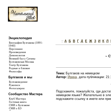
Энциклопедия
::
А
Б
В
Г
Д
Е
Ж
З
И
К
Л
Биография Булгакова (1891-
1940)
Персонажи
Произведения
Демонология
~ С
Великий бал у Сатаны
Булгаковская Москва
Театр Булгакова
Родные и близкие
Философы
Тема:
Булгаков на немецком
Автор:
Ирина
, дата публикации: 21:
Булгаков и мы
Булгаковедение
Рукописи
Фотогалереи
Подскажите, пожалуйста, где доста
Сообщество Мастера
немецком языке? Желательно в элек
подскажите ссылку в инете или прис
Клуб Мастера
Гостевая книга
СМИ о Булгакове
СМИ о БЭ