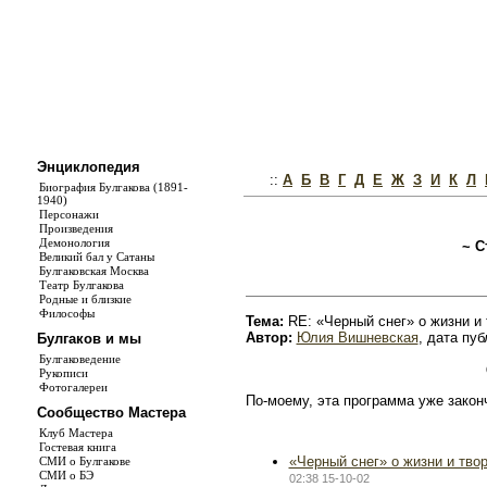
Энциклопедия
::
А
Б
В
Г
Д
Е
Ж
З
И
К
Л
Биография Булгакова (1891-
1940)
Персонажи
Произведения
Демонология
~ С
Великий бал у Сатаны
Булгаковская Москва
Театр Булгакова
Родные и близкие
Философы
Тема:
RE: «Черный снег» о жизни и 
Автор:
Юлия Вишневская
, дата пуб
Булгаков и мы
Булгаковедение
Рукописи
Фотогалереи
По-моему, эта программа уже закон
Сообщество Мастера
Клуб Мастера
Гостевая книга
«Черный снег» о жизни и тво
СМИ о Булгакове
СМИ о БЭ
02:38 15-10-02