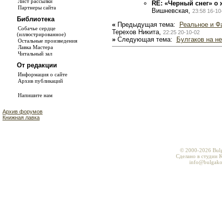
Лист рассылки
RE: «Черный снег» о 
Партнеры сайта
Вишневская,
23:58 16-10
Библиотека
«
Предыдущая тема:
Реальное и Фа
Собачье сердце
Терехов Никита,
22:25 20-10-02
(иллюстрированное)
»
Следующая тема:
Булгаков на н
Остальные произведения
Лавка Мастера
Читальный зал
От редакции
Информация о сайте
Архив публикаций
Напишите нам
Архив форумов
Книжная лавка
© 2000-2026 Bul
Сделано в студии K
info@bulgako