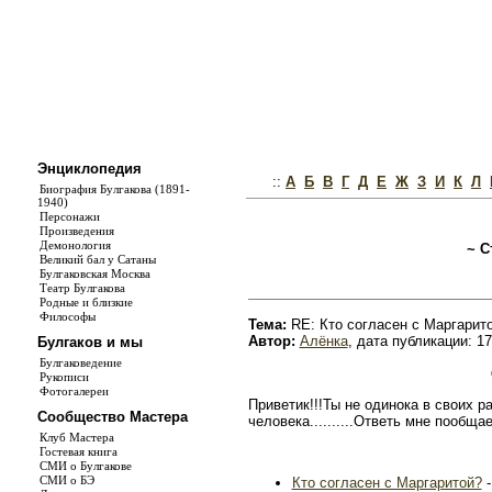
Энциклопедия
::
А
Б
В
Г
Д
Е
Ж
З
И
К
Л
Биография Булгакова (1891-
1940)
Персонажи
Произведения
Демонология
~ С
Великий бал у Сатаны
Булгаковская Москва
Театр Булгакова
Родные и близкие
Философы
Тема:
RE: Кто согласен с Маргарит
Автор:
Алёнка
, дата публикации: 17
Булгаков и мы
Булгаковедение
Рукописи
Фотогалереи
Приветик!!!Ты не одинока в своих 
Сообщество Мастера
человека..........Ответь мне пообщае
Клуб Мастера
Гостевая книга
СМИ о Булгакове
СМИ о БЭ
Кто согласен с Маргаритой?
-