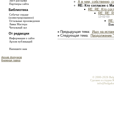
Лист рассылки
А в чем, собственно, 
Партнеры сайта
RE: Кто согласен с М
RE: RE: Кто сог
Библиотека
RE: RE: R
Собачье сердце
13-02-03
(иллюстрированное)
RE:
Остальные произведения
Вик
Лавка Мастера
Читальный зал
«
Предыдущая тема:
Ищу на испан
От редакции
»
Следующая тема:
Продолжение "
Информация о сайте
Архив публикаций
Напишите нам
Архив форумов
Книжная лавка
© 2000-2026 Bul
Сделано в студии K
info@bulgako