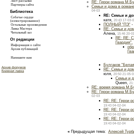
Лист рассылки
RE: Герои романа М.Бу
Партнеры сайта
Семьи и дома в романе
04-03
Библиотека
RE: Семьи и до
Собачье сердце
катя,
20:43 17-03-
(иллюстрированное)
ПОЛНЫЙ "ПЭ"
-
Остальные произведения
RE: Семьи и дом
Лавка Мастера
Читальный зал
Алена,
15:46 20-0
RE: RE: С
От редакции
Гвардия".
Информация о сайте
обр
Архив публикаций
Гва
Напишите нам
Булгаков "Белая
Архив форумов
RE: Семьи и дом
Книжная лавка
юля,
20:50 21-05-0
Семьи и д
Queen,
21:
RE: время романа М.Бу
RE: Герои романа М.Бу
02-03
RE: RE: Герои р
19:43 04-02-04
RE: RE: Герои р
19:43 04-02-04
RE: RE: Герои р
19:43 04-02-04
«
Предыдущая тема:
Алексей Турб