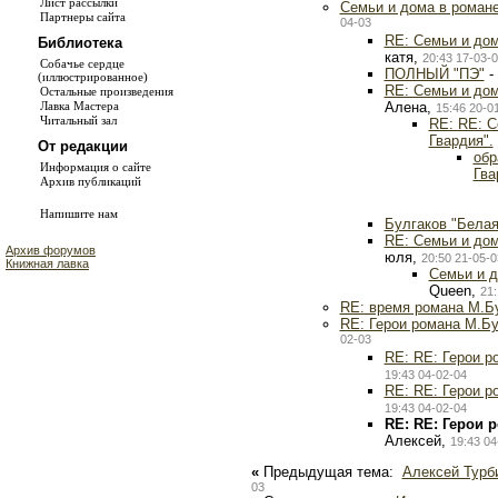
Лист рассылки
Семьи и дома в романе
Партнеры сайта
04-03
RE: Семьи и дом
Библиотека
катя,
20:43 17-03-
Собачье сердце
ПОЛНЫЙ "ПЭ"
-
(иллюстрированное)
RE: Семьи и дом
Остальные произведения
Алена,
Лавка Мастера
15:46 20-0
Читальный зал
RE: RE: С
Гвардия".
От редакции
обр
Информация о сайте
Гва
Архив публикаций
Напишите нам
Булгаков "Белая
RE: Семьи и дом
Архив форумов
юля,
20:50 21-05-0
Книжная лавка
Семьи и д
Queen,
21:
RE: время романа М.Бу
RE: Герои романа М.Бу
02-03
RE: RE: Герои р
19:43 04-02-04
RE: RE: Герои р
19:43 04-02-04
RE: RE: Герои 
Алексей,
19:43 04
«
Предыдущая тема:
Алексей Турб
03