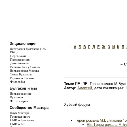
Энциклопедия
::
А
Б
В
Г
Д
Е
Ж
З
И
К
Л
Биография Булгакова (1891-
1940)
Персонажи
Произведения
Демонология
~ С
Великий бал у Сатаны
Булгаковская Москва
Театр Булгакова
Родные и близкие
Философы
Тема:
RE: RE: Герои романа М.Булг
Автор:
Алексей
, дата публикации: 1
Булгаков и мы
Булгаковедение
Рукописи
Фотогалереи
Хуёвый форум
Сообщество Мастера
Клуб Мастера
Гостевая книга
Герои романа М.Булгакова "Б
СМИ о Булгакове
СМИ о БЭ
RE: Герои романа М.Бу