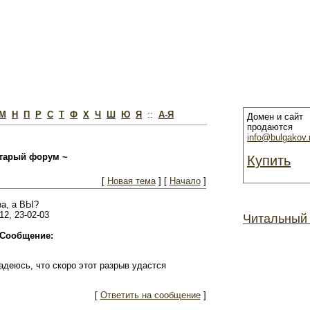
М
Н
П
Р
С
Т
Ф
Х
Ч
Ш
Ю
Я
::
А-Я
Домен и сайт
продаются
info@bulgakov.
тарый форум ~
Купить
[
Новая тема
] [
Начало
]
за, а ВЫ?
12, 23-02-03
Читальный
Сообщение:
адеюсь, что скоро этот разрыв удастся
[
Ответить на сообщение
]