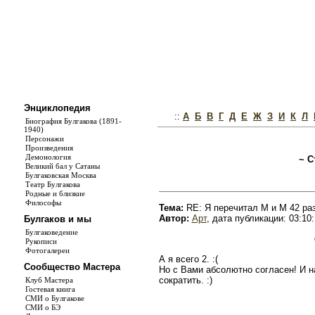
Энциклопедия
::
А
Б
В
Г
Д
Е
Ж
З
И
К
Л
Биография Булгакова (1891-
1940)
Персонажи
Произведения
Демонология
~ С
Великий бал у Сатаны
Булгаковская Москва
Театр Булгакова
Родные и близкие
Философы
Тема:
RE: Я перечитал М и М 42 ра
Автор:
Арт
, дата публикации: 03:10:
Булгаков и мы
Булгаковедение
Рукописи
Фотогалереи
А я всего 2. :(
Сообщество Мастера
Но с Вами абсолютно согласен! И н
сократить. :)
Клуб Мастера
Гостевая книга
СМИ о Булгакове
СМИ о БЭ