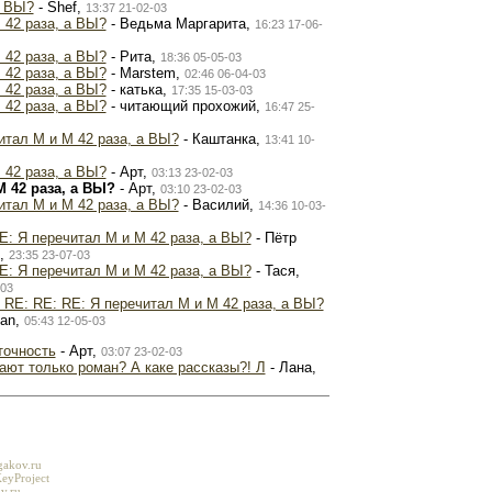
а ВЫ?
- Shef,
13:37 21-02-03
 42 раза, а ВЫ?
- Ведьма Маргарита,
16:23 17-06-
 42 раза, а ВЫ?
- Рита,
18:36 05-05-03
 42 раза, а ВЫ?
- Marstem,
02:46 06-04-03
 42 раза, а ВЫ?
- катька,
17:35 15-03-03
 42 раза, а ВЫ?
- читающий прохожий,
16:47 25-
итал М и М 42 раза, а ВЫ?
- Каштанка,
13:41 10-
 42 раза, а ВЫ?
- Арт,
03:13 23-02-03
М 42 раза, а ВЫ?
- Арт,
03:10 23-02-03
итал М и М 42 раза, а ВЫ?
- Василий,
14:36 10-03-
E: Я перечитал М и М 42 раза, а ВЫ?
- Пётр
,
23:35 23-07-03
E: Я перечитал М и М 42 раза, а ВЫ?
- Тася,
-03
 RE: RE: RE: Я перечитал М и М 42 раза, а ВЫ?
han,
05:43 12-05-03
точность
- Арт,
03:07 23-02-03
ают только роман? А каке рассказы?! Л
- Лана,
gakov.ru
eyProject
v.ru