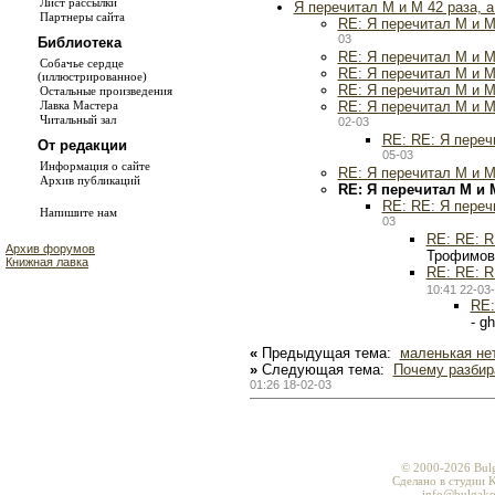
Лист рассылки
Я перечитал М и М 42 раза, 
Партнеры сайта
RE: Я перечитал М и М
03
Библиотека
RE: Я перечитал М и М
Собачье сердце
RE: Я перечитал М и М
(иллюстрированное)
RE: Я перечитал М и М
Остальные произведения
RE: Я перечитал М и М
Лавка Мастера
Читальный зал
02-03
RE: RE: Я переч
От редакции
05-03
Информация о сайте
RE: Я перечитал М и М
Архив публикаций
RE: Я перечитал М и 
RE: RE: Я переч
Напишите нам
03
RE: RE: R
Архив форумов
Трофимов
Книжная лавка
RE: RE: R
10:41 22-03
RE:
- g
«
Предыдущая тема:
маленькая не
»
Следующая тема:
Почему разбир
01:26 18-02-03
© 2000-2026 Bul
Сделано в студии K
info@bulgako