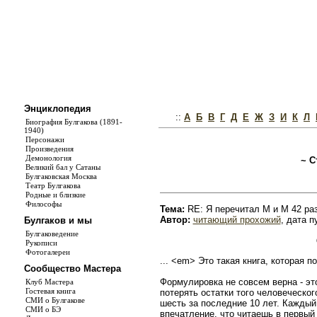
Энциклопедия
::
А
Б
В
Г
Д
Е
Ж
З
И
К
Л
Биография Булгакова (1891-
1940)
Персонажи
Произведения
Демонология
~ С
Великий бал у Сатаны
Булгаковская Москва
Театр Булгакова
Родные и близкие
Философы
Тема:
RE: Я перечитал М и М 42 ра
Автор:
читающий прохожий
, дата п
Булгаков и мы
Булгаковедение
Рукописи
Фотогалереи
... <em> Это такая книга, которая п
Сообщество Мастера
Формулировка не совсем верна - это
Клуб Мастера
Гостевая книга
потерять остатки того человеческог
СМИ о Булгакове
шесть за последние 10 лет. Каждый 
СМИ о БЭ
впечатление, что читаешь в первый 