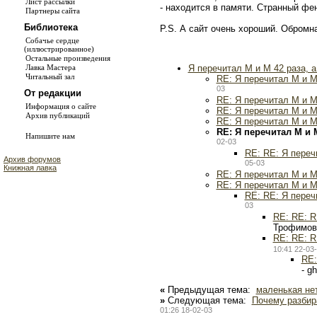
Лист рассылки
- находится в памяти. Странный фе
Партнеры сайта
Библиотека
P.S. А сайт очень хороший. Обромн
Собачье сердце
(иллюстрированное)
Остальные произведения
Я перечитал М и М 42 раза, 
Лавка Мастера
Читальный зал
RE: Я перечитал М и М
03
От редакции
RE: Я перечитал М и М
Информация о сайте
RE: Я перечитал М и М
Архив публикаций
RE: Я перечитал М и М
RE: Я перечитал М и 
Напишите нам
02-03
RE: RE: Я переч
Архив форумов
05-03
Книжная лавка
RE: Я перечитал М и М
RE: Я перечитал М и М
RE: RE: Я переч
03
RE: RE: R
Трофимов
RE: RE: R
10:41 22-03
RE:
- g
«
Предыдущая тема:
маленькая не
»
Следующая тема:
Почему разбир
01:26 18-02-03