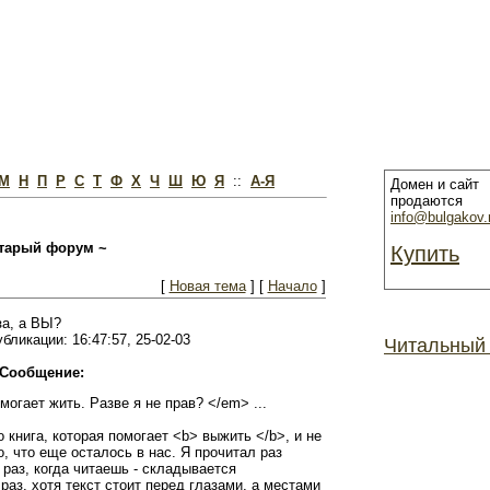
М
Н
П
Р
С
Т
Ф
Х
Ч
Ш
Ю
Я
::
А-Я
Домен и сайт
продаются
info@bulgakov.
тарый форум ~
Купить
[
Новая тема
] [
Начало
]
за, а ВЫ?
убликации: 16:47:57, 25-02-03
Читальный
Сообщение:
омогает жить. Разве я не прав? </em> ...
 книга, которая помогает <b> выжить </b>, и не
о, что еще осталось в нас. Я прочитал раз
раз, когда читаешь - складывается
раз, хотя текст стоит перед глазами, а местами