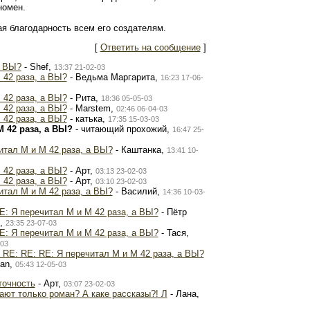
номен.
ая благодарность всем его создателям.
[
Ответить на сообщение
]
а ВЫ?
- Shef,
13:37 21-02-03
 42 раза, а ВЫ?
- Ведьма Маргарита,
16:23 17-06-
 42 раза, а ВЫ?
- Рита,
18:36 05-05-03
 42 раза, а ВЫ?
- Marstem,
02:46 06-04-03
 42 раза, а ВЫ?
- катька,
17:35 15-03-03
М 42 раза, а ВЫ?
- читающий прохожий,
16:47 25-
итал М и М 42 раза, а ВЫ?
- Каштанка,
13:41 10-
 42 раза, а ВЫ?
- Арт,
03:13 23-02-03
 42 раза, а ВЫ?
- Арт,
03:10 23-02-03
итал М и М 42 раза, а ВЫ?
- Василий,
14:36 10-03-
E: Я перечитал М и М 42 раза, а ВЫ?
- Пётр
,
23:35 23-07-03
E: Я перечитал М и М 42 раза, а ВЫ?
- Тася,
-03
 RE: RE: RE: Я перечитал М и М 42 раза, а ВЫ?
han,
05:43 12-05-03
точность
- Арт,
03:07 23-02-03
ают только роман? А каке рассказы?! Л
- Лана,