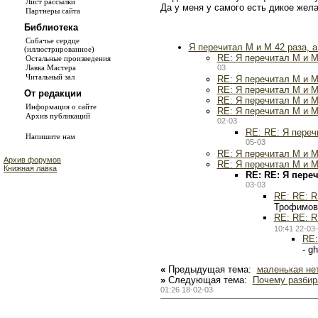
Лист рассылки
Да у меня у самого есть дикое жел
Партнеры сайта
Библиотека
Собачье сердце
Я перечитал М и М 42 раза, 
(иллюстрированное)
RE: Я перечитал М и М
Остальные произведения
03
Лавка Мастера
Читальный зал
RE: Я перечитал М и М
RE: Я перечитал М и М
От редакции
RE: Я перечитал М и М
Информация о сайте
RE: Я перечитал М и М
Архив публикаций
02-03
RE: RE: Я переч
Напишите нам
05-03
RE: Я перечитал М и М
Архив форумов
RE: Я перечитал М и М
Книжная лавка
RE: RE: Я переч
03-03
RE: RE: R
Трофимов
RE: RE: R
10:41 22-03
RE:
- g
«
Предыдущая тема:
маленькая не
»
Следующая тема:
Почему разбир
01:26 18-02-03