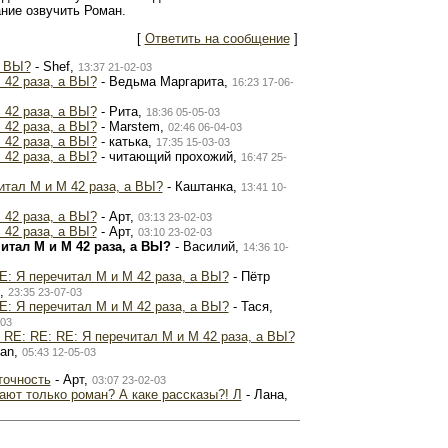
ание озвучить Роман.
[
Ответить на сообщение
]
а ВЫ?
- Shef,
13:37 21-02-03
 42 раза, а ВЫ?
- Ведьма Маргарита,
16:23 17-06-
 42 раза, а ВЫ?
- Рита,
18:36 05-05-03
 42 раза, а ВЫ?
- Marstem,
02:46 06-04-03
 42 раза, а ВЫ?
- катька,
17:35 15-03-03
 42 раза, а ВЫ?
- читающий прохожий,
16:47 25-
итал М и М 42 раза, а ВЫ?
- Каштанка,
13:41 10-
 42 раза, а ВЫ?
- Арт,
03:13 23-02-03
 42 раза, а ВЫ?
- Арт,
03:10 23-02-03
итал М и М 42 раза, а ВЫ?
- Василий,
14:36 10-
E: Я перечитал М и М 42 раза, а ВЫ?
- Пётр
,
23:35 23-07-03
E: Я перечитал М и М 42 раза, а ВЫ?
- Тася,
-03
 RE: RE: RE: Я перечитал М и М 42 раза, а ВЫ?
han,
05:43 12-05-03
точность
- Арт,
03:07 23-02-03
ают только роман? А каке рассказы?! Л
- Лана,