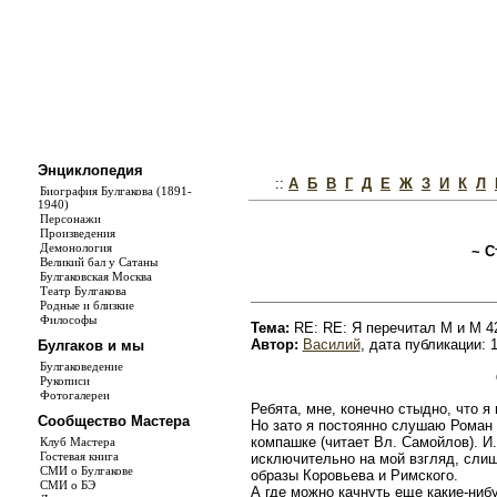
Энциклопедия
::
А
Б
В
Г
Д
Е
Ж
З
И
К
Л
Биография Булгакова (1891-
1940)
Персонажи
Произведения
Демонология
~ С
Великий бал у Сатаны
Булгаковская Москва
Театр Булгакова
Родные и близкие
Философы
Тема:
RE: RE: Я перечитал М и М 4
Автор:
Василий
, дата публикации: 1
Булгаков и мы
Булгаковедение
Рукописи
Фотогалереи
Ребята, мне, конечно стыдно, что я
Сообщество Мастера
Но зато я постоянно слушаю Роман н
компашке (читает Вл. Самойлов). И.
Клуб Мастера
Гостевая книга
исключительно на мой взгляд, слиш
СМИ о Булгакове
образы Коровьева и Римского.
СМИ о БЭ
А где можно качнуть еще какие-ниб