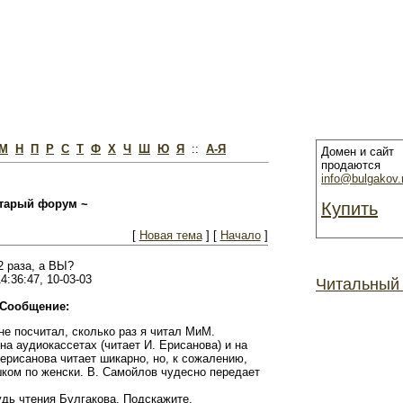
М
Н
П
Р
С
Т
Ф
Х
Ч
Ш
Ю
Я
::
А-Я
Домен и сайт
продаются
info@bulgakov.
тарый форум ~
Купить
[
Новая тема
] [
Начало
]
2 раза, а ВЫ?
4:36:47, 10-03-03
Читальный
Сообщение:
 не посчитал, сколько раз я читал МиМ.
а аудиокассетах (читает И. Ерисанова) и на
ерисанова читает шикарно, но, к сожалению,
ком по женски. В. Самойлов чудесно передает
удь чтения Булгакова. Подскажите.