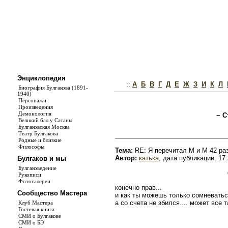
Энциклопедия
::
А
Б
В
Г
Д
Е
Ж
З
И
К
Л
Биография Булгакова (1891-
1940)
Персонажи
Произведения
Демонология
~ С
Великий бал у Сатаны
Булгаковская Москва
Театр Булгакова
Родные и близкие
Философы
Тема:
RE: Я перечитал М и М 42 ра
Автор:
катька
, дата публикации: 17:
Булгаков и мы
Булгаковедение
Рукописи
Фотогалереи
конечно прав...
Сообщество Мастера
и как ты можешь только сомневаться
а со счета не збился.... может все 
Клуб Мастера
Гостевая книга
СМИ о Булгакове
СМИ о БЭ