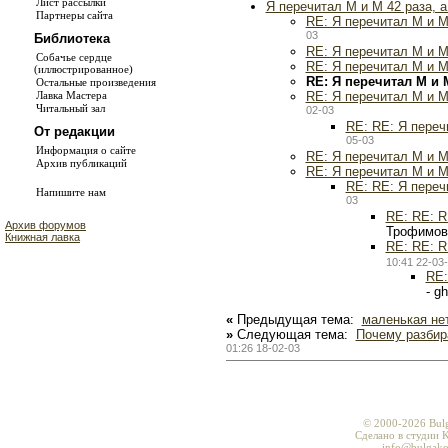
Лист рассылки
Я перечитал М и М 42 раза, 
Партнеры сайта
RE: Я перечитал М и М
03
Библиотека
RE: Я перечитал М и М
Собачье сердце
RE: Я перечитал М и М
(иллюстрированное)
RE: Я перечитал М и 
Остальные произведения
RE: Я перечитал М и М
Лавка Мастера
Читальный зал
02-03
RE: RE: Я переч
От редакции
05-03
Информация о сайте
RE: Я перечитал М и М
Архив публикаций
RE: Я перечитал М и М
RE: RE: Я переч
Напишите нам
03
RE: RE: R
Архив форумов
Трофимов
Книжная лавка
RE: RE: R
10:41 22-03
RE:
- g
«
Предыдущая тема:
маленькая не
»
Следующая тема:
Почему разбир
01:26 18-02-03
© 2000-2026 Bul
Сделано в студии K
info@bulgako