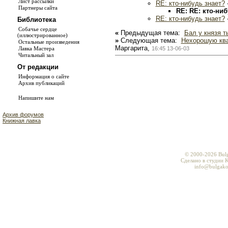
Лист рассылки
RE: кто-нибудь знает?
Партнеры сайта
RE: RE: кто-ниб
RE: кто-нибудь знает?
-
Библиотека
Собачье сердце
«
Предыдущая тема:
Бал у князя 
(иллюстрированное)
»
Следующая тема:
Нехорошую ква
Остальные произведения
Маргарита,
16:45 13-06-03
Лавка Мастера
Читальный зал
От редакции
Информация о сайте
Архив публикаций
Напишите нам
Архив форумов
Книжная лавка
© 2000-2026 Bul
Сделано в студии K
info@bulgako