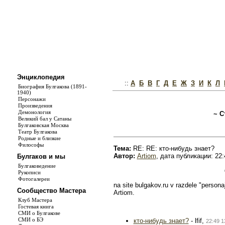
Энциклопедия
::
А
Б
В
Г
Д
Е
Ж
З
И
К
Л
Биография Булгакова (1891-
1940)
Персонажи
Произведения
Демонология
~ С
Великий бал у Сатаны
Булгаковская Москва
Театр Булгакова
Родные и близкие
Философы
Тема:
RE: RE: кто-нибудь знает?
Автор:
Artiom
, дата публикации: 22:
Булгаков и мы
Булгаковедение
Рукописи
Фотогалереи
na site bulgakov.ru v razdele "personaj
Сообщество Мастера
Artiom.
Клуб Мастера
Гостевая книга
СМИ о Булгакове
СМИ о БЭ
кто-нибудь знает?
- lfif,
22:49 1