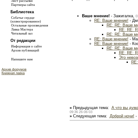
Лист рассылки
Партнеры сайта
Библиотека
Ваше мнение!
- Зажигалка,
0
Собачье сердце
RE: Ваше мнение!
- Дм
(иллюстрированное)
RE: RE: Ваше м
Остальные произведения
RE: RE: R
Лавка Мастера
Читальный зал
RE: RE: Ваше м
RE: Ваше мнение!
- Ма
От редакции
RE: Ваше мнение!
- Ко
Информация о сайте
RE: RE: Ваше м
Архив публикаций
RE: RE: R
Это невоз
Напишите нам
RE:
Архив форумов
Книжная лавка
«
Предыдущая тема:
А что вы дум
09:36 26-06-03
»
Следующая тема:
Доброй ночи!
-