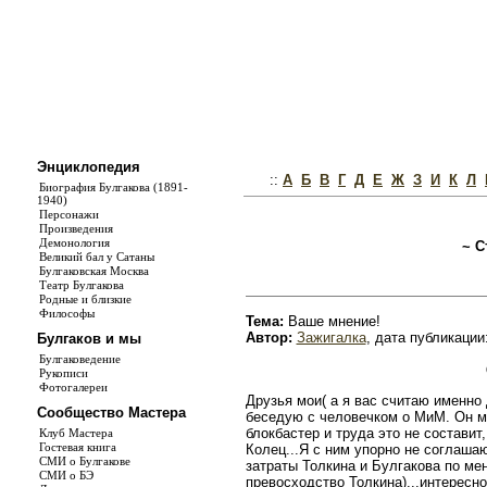
Энциклопедия
::
А
Б
В
Г
Д
Е
Ж
З
И
К
Л
Биография Булгакова (1891-
1940)
Персонажи
Произведения
Демонология
~ С
Великий бал у Сатаны
Булгаковская Москва
Театр Булгакова
Родные и близкие
Философы
Тема:
Ваше мнение!
Автор:
Зажигалка
, дата публикации:
Булгаков и мы
Булгаковедение
Рукописи
Фотогалереи
Друзья мои( а я вас считаю именно 
Сообщество Мастера
беседую с человечком о МиМ. Он мн
блокбастер и труда это не состави
Клуб Мастера
Гостевая книга
Колец...Я с ним упорно не соглашаю
СМИ о Булгакове
затраты Толкина и Булгакова по ме
СМИ о БЭ
превосходство Толкина)...интересно