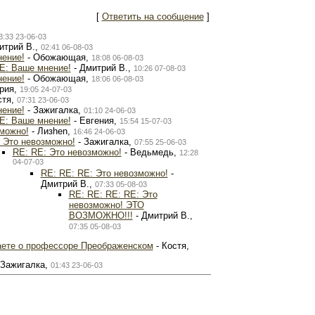
[
Ответить на сообщение
]
3:33 23-06-03
итрий В.,
02:41 06-08-03
нение!
- Обожающая,
18:08 06-08-03
E: Ваше мнение!
- Дмитрий В.,
10:26 07-08-03
нение!
- Обожающая,
18:06 06-08-03
рия,
19:05 24-07-03
стя,
07:31 23-06-03
нение!
- Зажигалка,
01:10 24-06-03
E: Ваше мнение!
- Евгения,
15:54 15-07-03
можно!
- Лизhen,
16:46 24-06-03
 Это невозможно!
- Зажигалка,
07:55 25-06-03
RE: RE: Это невозможно!
- Ведьмедь,
12:28
04-07-03
RE: RE: RE: Это невозможно!
-
Дмитрий В.,
07:33 05-08-03
RE: RE: RE: RE: Это
невозможно! ЭТО
ВОЗМОЖНО!!!
- Дмитрий В.,
07:35 05-08-03
аете о профессоре Преображенском
- Костя,
 Зажигалка,
01:43 23-06-03