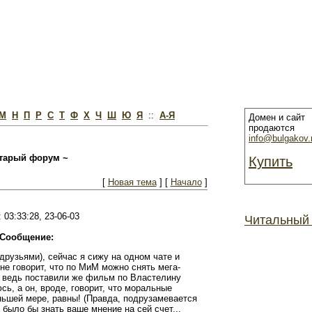
М
Н
П
Р
С
Т
Ф
Х
Ч
Ш
Ю
Я
::
А-Я
Домен и сайт
продаются
info@bulgakov.
тарый форум ~
Купить
[
Новая тема
] [
Начало
]
 03:33:28, 23-06-03
Читальный
Сообщение:
друзьями), сейчас я сижу на одном чате и
е говорит, что по МиМ можно снять мега-
т, ведь поставили же фильм по Властелину
сь, а он, вроде, говорит, что моральные
ньшей мере, равны! (Правда, подрузамевается
 было бы знать ваше мнение на сей счет...