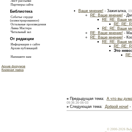
Лист рассылки
Партнеры сайта
Ваше мнение!
- Зажигалка,
03
Библиотека
RE: Ваше мнение!
- Дм
Собачье сердце
RE: RE: Ваше м
(иллюстрированное)
RE: RE: R
Остальные произведения
RE: RE: Ваше м
Лавка Мастера
Читальный зал
RE: Ваше мнение!
- Ма
RE: Ваше мнение!
- Ко
От редакции
RE: RE: Ваше м
Информация о сайте
RE: RE: R
Архив публикаций
Это нево
RE:
Напишите нам
Архив форумов
Книжная лавка
«
Предыдущая тема:
А что вы дум
09:36 26-06-03
»
Следующая тема:
Доброй ночи!
-
© 2000-2026 Bul