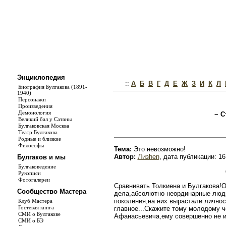
Энциклопедия
::
А
Б
В
Г
Д
Е
Ж
З
И
К
Л
Биография Булгакова (1891-
1940)
Персонажи
Произведения
Демонология
~ С
Великий бал у Сатаны
Булгаковская Москва
Театр Булгакова
Родные и близкие
Философы
Тема:
Это невозможно!
Автор:
Лизhen
, дата публикации: 16
Булгаков и мы
Булгаковедение
Рукописи
Фотогалереи
Сравнивать Толкиена и Булгакова!
Сообщество Мастера
дела,абсолютно неординарные люди
поколения,на них вырастали личнос
Клуб Мастера
Гостевая книга
главное...Скажите тому молодому ч
СМИ о Булгакове
Афанасьевича,ему совершенно не и
СМИ о БЭ