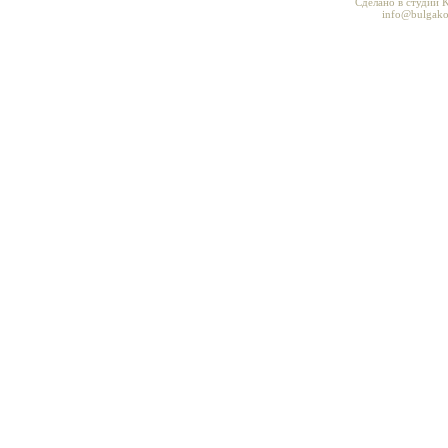
Сделано в студии K
info@bulgako