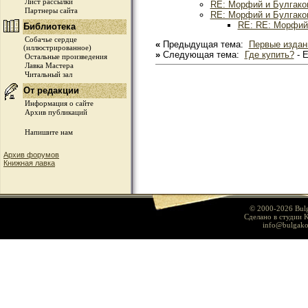
Лист рассылки
RE: Морфий и Булгако
Партнеры сайта
RE: Морфий и Булгако
RE: RE: Морфий
Библиотека
Собачье сердце
«
Предыдущая тема:
Первые издан
(иллюстрированное)
»
Следующая тема:
Где купить?
- E
Остальные произведения
Лавка Мастера
Читальный зал
От редакции
Информация о сайте
Архив публикаций
Напишите нам
Архив форумов
Книжная лавка
© 2000-2026 Bul
Сделано в студии K
info@bulgako