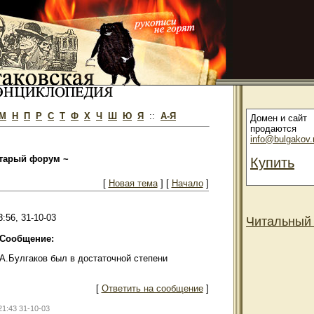
М
Н
П
Р
С
Т
Ф
Х
Ч
Ш
Ю
Я
::
А-Я
Домен и сайт
продаются
info@bulgakov.
тарый форум ~
Купить
[
Новая тема
] [
Начало
]
3:56, 31-10-03
Читальный
Сообщение:
А.Булгаков был в достаточной степени
[
Ответить на сообщение
]
21:43 31-10-03