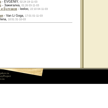
в
- EVGENIY,
02:24 19-11-03
в
- Зажигалка,
01:26 03-11-03
 и Булгаков
- leeloo,
22:10 04-11-03
ия
- Van Li Goga,
17:01 01-11-03
lena,
10:51 31-10-03
gakov.ru
eyProject
v.ru