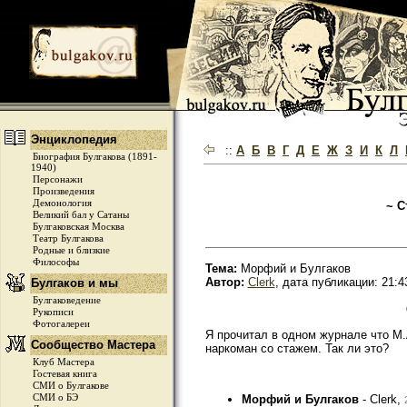
Энциклопедия
::
А
Б
В
Г
Д
Е
Ж
З
И
К
Л
Биография Булгакова (1891-
1940)
Персонажи
Произведения
Демонология
~ С
Великий бал у Сатаны
Булгаковская Москва
Театр Булгакова
Родные и близкие
Философы
Тема:
Морфий и Булгаков
Автор:
Clerk
, дата публикации: 21:4
Булгаков и мы
Булгаковедение
Рукописи
Фотогалереи
Я прочитал в одном журнале что М.
Сообщество Мастера
наркоман со стажем. Так ли это?
Клуб Мастера
Гостевая книга
СМИ о Булгакове
СМИ о БЭ
Морфий и Булгаков
- Clerk,