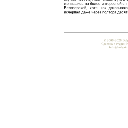
женившись на более интересной с т
Белозерской, хотя, как доказыва
исчерпал даже через полтора десят
© 2000-2026 Bul
Сделано в студии K
info@bulgako