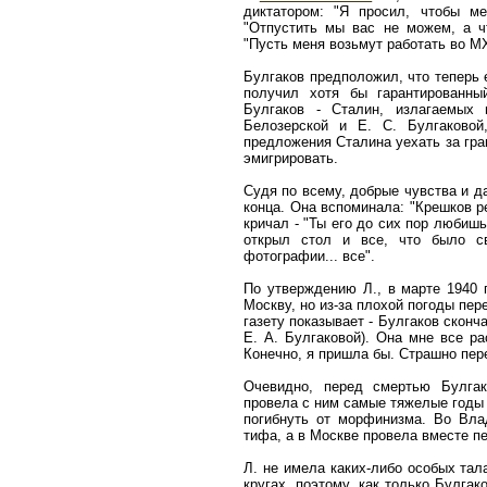
диктатором: "Я просил, чтобы ме
"Отпустить мы вас не можем, а ч
"Пусть меня возьмут работать во М
Булгаков предположил, что теперь 
получил хотя бы гарантированны
Булгаков - Сталин, излагаемых
Белозерской и Е. С. Булгаковой
предложения Сталина уехать за гра
эмигрировать.
Судя по всему, добрые чувства и д
конца. Она вспоминала: "Крешков р
кричал - "Ты его до сих пор любишь
открыл стол и все, что было с
фотографии... все".
По утверждению Л., в марте 1940 
Москву, но из-за плохой погоды пер
газету показывает - Булгаков сконч
Е. А. Булгаковой). Она мне все ра
Конечно, я пришла бы. Страшно пер
Очевидно, перед смертью Булгак
провела с ним самые тяжелые годы 
погибнуть от морфинизма. Во Влад
тифа, а в Москве провела вместе п
Л. не имела каких-либо особых тал
кругах, поэтому, как только Булгак