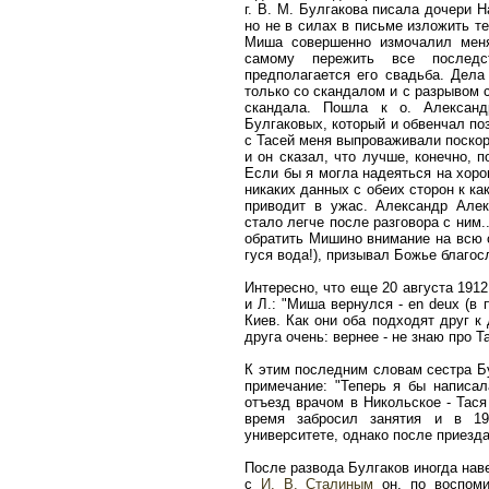
г. В. М. Булгакова писала дочери 
но не в силах в письме изложить т
Миша совершенно измочалил меня
самому пережить все последс
предполагается его свадьба. Дела
только со скандалом и с разрывом 
скандала. Пошла к о. Александ
Булгаковых, который и обвенчал п
с Тасей меня выпроваживали поскоре
и он сказал, что лучше, конечно, п
Если бы я могла надеяться на хорош
никаких данных с обеих сторон к ка
приводит в ужас. Александр Алек
стало легче после разговора с ним.
обратить Мишино внимание на всю с
гуся вода!), призывал Божье благосл
Интересно, что еще 20 августа 1912
и Л.: "Миша вернулся - en deux (в 
Киев. Как они оба подходят друг к
друга очень: вернее - не знаю про Т
К этим последним словам сестра Б
примечание: "Теперь я бы написал
отъезд врачом в Никольское - Тася
время забросил занятия и в 19
университете, однако после приезд
После развода Булгаков иногда наве
с
И. В. Сталиным
он, по воспоми