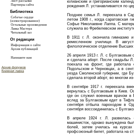
Лист рассылки
юлианским и григорианским календ
Партнеры сайта
рождения Л. устанавливается по це
Библиотека
Позднее семья Л. переехала в Са
Собачье сердце
летом 1908 г., когда саратовская г
(иллюстрированное)
Софье Николаевне Лаппа. С матерь
Остальные произведения
служила во Фребелевском институт
Лавка Мастера
Читальный зал
В 1911 г. Л. окончила гимназию и
От редакции
ремесленном училище. В август
Информация о сайте
филологическое отделение Высших ж
Архив публикаций
26 апреля 1913 г. Л. с Булгаковым
Напишите нам
и сделала аборт. После свадьбы Л.
поехала на фронт, где работала 
Архив форумов
Подольском и Черновцах, а в сент
Книжная лавка
уезда Смоленской губернии, где Б
сделала второй аборт, во многом и
В сентябре 1917 г. переехала вме
вернулась с Булгаковым в Киев. Ос
где он служил военным врачом в 
вслед за Булгаковым едет в Тифли
сентября отбыла пароходом в Од
сентября воссоединилась с Булгак
В апреле 1924 г. Л. развелась
машинисток, однако вынуждена был
болей, затем училась на курсах
профсоюзный билет, работала на ст