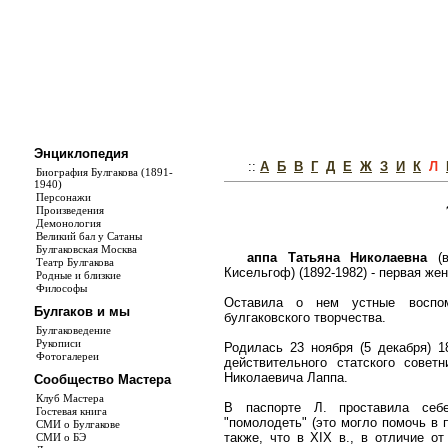
Энциклопедия
::
А
Б
В
Г
Д
Е
Ж
З
И
К
Л
Биография Булгакова (1891-
1940)
Персонажи
Произведения
Демонология
Великий бал у Сатаны
Булгаковская Москва
аппа Татьяна Николаевна
(в
Театр Булгакова
Кисельгоф) (1892-1982) - первая же
Родные и близкие
Философы
Оставила о нем устные воспом
Булгаков и мы
булгаковского творчества.
Булгаковедение
Рукописи
Родилась 23 ноября (5 декабря) 1
Фотогалереи
действительного статского совет
Николаевича Лаппа.
Сообщество Мастера
Клуб Мастера
В паспорте Л. проставила себ
Гостевая книга
"помолодеть" (это могло помочь в п
СМИ о Булгакове
также, что в XIX в., в отличие о
СМИ о БЭ