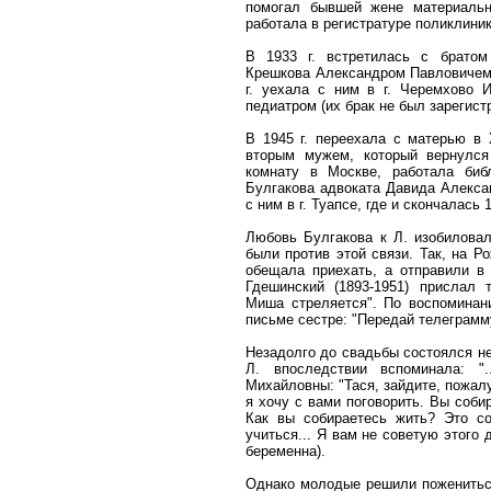
помогал бывшей жене материальн
работала в регистратуре поликлиник
В 1933 г. встретилась с брато
Крешкова Александром Павловичем,
г. уехала с ним в г. Черемхово И
педиатром (их брак не был зарегист
В 1945 г. переехала с матерью в 
вторым мужем, который вернулс
комнату в Москве, работала би
Булгакова адвоката Давида Алекса
с ним в г. Туапсе, где и скончалась 
Любовь Булгакова к Л. изобилова
были против этой связи. Так, на Ро
обещала приехать, а отправили в
Гдешинский (1893-1951) прислал 
Миша стреляется". По воспоминан
письме сестре: "Передай телеграмму
Незадолго до свадьбы состоялся не
Л. впоследствии вспоминала: "
Михайловны: "Тася, зайдите, пожалуй
я хочу с вами поговорить. Вы соби
Как вы собираетесь жить? Это с
учиться... Я вам не советую этого 
беременна).
Однако молодые решили пожениться