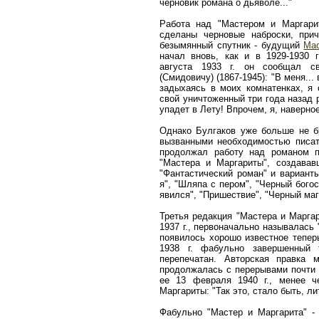
черновик романа о дьяволе..."
Работа над "Мастером и Маргари
сделаны черновые наброски, пр
безымянный спутник - будущий
Ма
начал вновь, как и в 1929-1930 г
августа 1933 г. он сообщал с
(Смидовичу) (1867-1945): "В меня...
задыхаясь в моих комнатенках, я 
свой уничтоженный три года назад 
упадет в Лету! Впрочем, я, наверное
Однако Булгаков уже больше не б
вызванными необходимостью писать
продолжал работу над романом п
"Мастера и Маргариты", создавав
"Фантастический роман" и варианты
я", "Шляпа с пером", "Черный богос
явился", "Пришествие", "Черный маг
Третья редакция "Мастера и Маргар
1937 г., первоначально называлась 
появилось хорошо известное тепер
1938 г. фабульно завершенный 
перепечатан. Авторская правка 
продолжалась с перерывами почти 
ее 13 февраля 1940 г., менее 
Маргариты: "Так это, стало быть, л
Фабульно "Мастер и Маргарита" -