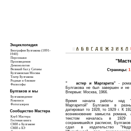
Энциклопедия
::
А
Б
В
Г
Д
Е
Ж
З
И
К
Л
Биография Булгакова (1891-
1940)
Персонажи
"Маст
Произведения
Демонология
Великий бал у Сатаны
Страницы:
1
Булгаковская Москва
Театр Булгакова
Родные и близкие
"
астер и Маргарита"
- рома
Философы
Булгакова не был завершен и не 
Булгаков и мы
Впервые: Москва, 1966.
Булгаковедение
Время начала работы над "
Рукописи
Фотогалереи
Маргаритой" Булгаков в разн
датировал то 1928, то 1929 г. К 192
Сообщество Мастера
возникновение замысла романа, 
Клуб Мастера
текстом началась в 1929 г
Гостевая книга
сохранившейся расписке, Булгаков
СМИ о Булгакове
сдал в издательство "Недр
СМИ о БЭ