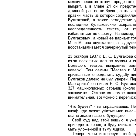
мелкие несоответствия, вроде того,
выбрит, а в главе 24 он предста
длинной, раз ее не бреют, а только
правки, часть из которой сохраняла
Булгаковой, а также вследствие 
последние булгаковские исправл
неопределенность текста, от 
избавляться по-своему. Например
Булгаковым, а новый ее вариант то
М. и М. она опускается, а в друг
восстанавливается зачеркнутый текс
23 октября 1937 г. Е. С. Булгаков
из-за всех этих дел по чужим и с
Большого театра, выправить ром
наверх". Тем самым "Мастер и М
призванным определить судьбу пис
Булгаков далеко не был уверен. Пе
Маргариты" он писал Е. С. Булгак
327 машинописных страниц (около 
закончится. Останется самое важн
внимательная, возможно с переписк
"Что будет?" - ты спрашиваешь. Н
шкаф, где лежат убитые мои пьесы
мы не знаем нашего будущего.
Свой суд над этой вещью я уже 
приподнять конец, я буду считать,
быть уложенной в тьму ящика.
Теперь меня интересует твой су