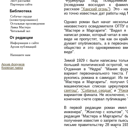
"Фурибунда" под псевдонимом
Лист рассылки
(псевдоним восходил к фамил
Партнеры сайта
рассказе
"Ханский огонь"
). Это - н
Библиотека
из точно известных дат работы над 
Собачье сердце
(иллюстрированное)
Однако роман был начат несколь
Остальные произведения
неизвестного осведомителя ОГПУ о
Лавка Мастера
"Мастере и Маргарите": "Видел я 
Читальный зал
написал роман, который читал в нек
От редакции
виде не пропустят, так как он кра
думает опубликовать, а в первонач
Информация о сайте
Архив публикаций
общество и это одновременно вм
виде".
Напишите нам
Зимой 1929 г. были написаны толь
большей политической остротой, ч
Архив форумов
Книжная лавка
Отданная в "Недра" "Мания фур
вариант первоначального текста. 
рукопись романа в самиздат. Из п
"Мастера и Маргариты". получил 9
машинописных списках циркулиро
святош"
,
"Собачье сердце"
и
"Роко
вариантом финала. Не исключено, ч
конечном счете сорвал публикацию
В первой редакции роман имел 
инженера", "Жонглер с копытом", "
редакция "Мастера и Маргариты" б
получения известия о запрете пьес
письме правительству 28 марта 1930