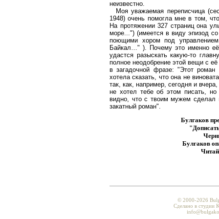
неизвестно.
Моя уважаемая переписчица (сест
1948) очень помогла мне в том, ч
На протяжении 327 страниц она ул
море...") (имеется в виду эпизод
поющими хором под управление
Байкал…" ). Почему это именно её
удастся разыскать какую-то главн
полное неодобрение этой вещи с её
в загадочной фразе: "Этот роман 
хотела сказать, что она не виноват
так, как, например, сегодня и вчера
не хотел тебе об этом писать, но
видно, что с твоим мужем сделал 
закатный роман".
Булгаков пр
"Дописать
Черн
Булгаков опа
Читай
© 2000-2026 Bul
Сделано в студии K
info@bulgako