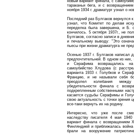
новый вариант финала, с самоубий
тараканьи бега, и с возвращение
ноября 1934 г. драматург узнал о но
Последний раз Булгаков вернулся к т
узнал, что Комитет по делам иску
переделка была завершена, и Б. 
кончилось. 5 октября 1937г., не п
Булгаков, согласно записи в дневн
и печальному выводу: "Это означа
пьесы при жизни драматурга не пре
Осенью 1937 г. Булгаков написал д
предпочтительней. В одном из них, к
и Серафима возвращались на 
самоубийство Хлудова (с расстрел
варианта 1933 г. Голубков и Сера
Францию, и не называли себя бо
преодолел колебания между 
убедительности финала с возвр
подкрепленным собственными настр
касается судьбы Серафимы и Голубк
свою актуальность с точки зрения ц
все-таки вернуть их на родину.
Интересно, что уже после сме
наследству писателя 4 мая 1940 
вариант финала с возвращением Хл
Финляндией и приближалась война 
брали на вооружение патриотич