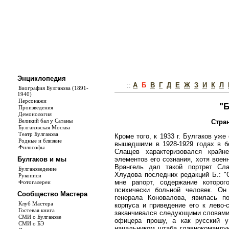
Энциклопедия
::
А
Б
В
Г
Д
Е
Ж
З
И
К
Л
Биография Булгакова (1891-
1940)
Персонажи
"Б
Произведения
Демонология
Великий бал у Сатаны
Стра
Булгаковская Москва
Театр Булгакова
Кроме того, к 1933 г. Булгаков уж
Родные и близкие
вышедшими в 1928-1929 годах в б
Философы
Слащев характеризовался крайн
элементов его сознания, хотя воен
Булгаков и мы
Врангель дал такой портрет Сла
Булгаковедение
Хлудова последних редакций Б.: "
Рукописи
мне рапорт, содержание которо
Фотогалереи
психически больной человек. Он
Сообщество Мастера
генерала Коновалова, явилась п
Клуб Мастера
корпуса и приведение его к лево-
Гостевая книга
заканчивался следующими словами:
СМИ о Булгакове
офицера прошу, а как русский у
СМИ о БЭ
начальником штаба главнокомандую