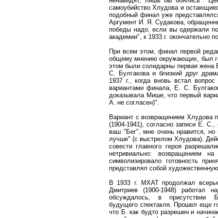
ненавидят, лишь бы боялись". Це
самоубийство Хлудова и остающиес
подобный финал уже представлялся
Аргумент И. Я. Судакова, обращенны
победы надо, если вы одержали по
академии", к 1933 г. окончательно п
При всем этом, финал первой реда
общему мнению окружающих, был го
этом были солидарны первая жена Б
С. Булгакова и близкий друг драм
1937 г., когда вновь встал вопро
вариантами финала, Е. С. Булгако
доказывала Мише, что первый вариа
А. не согласен)".
Вариант с возвращением Хлудова п
(1904-1941), согласно записи Е. С.,
ваш "Бег", мне очень нравится, н
лучше" (с выстрелом Хлудова). Дей
совести главного героя разрешал
нетривиально: возвращением на
символизировало готовность прин
представлял собой художественную
В 1933 г. МХАТ продолжал всерье
Дмитриев (1900-1948) работал н
обсуждалось, в присутствии Б
будущего спектакля. Прошел еще го
что Б. как будто разрешен и начин