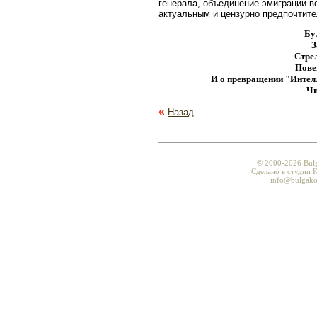
генерала, объединение эмиграции в
актуальным и цензурно предпочтит
Бу
З
Стре
Пове
И о превращении "Интел
Чи
«
Назад
© 2000-2026 Bul
Сделано в студии K
info@bulgako