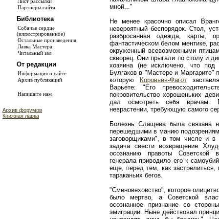
Лист рассылки
мной..."
Партнеры сайта
Библиотека
Не менее красочно описал Вранг
невероятный беспорядок. Стол, ус
Собачье сердце
(иллюстрированное)
разбросанная одежда, карты, о
Остальные произведения
фантастическом белом ментике, ра
Лавка Мастера
окруженный всевозможными птицами
Читальный зал
скворец. Они прыгали по столу и ди
От редакции
хозяина (не исключено, что под
Булгаков в "Мастере и Маргарите" 
Информация о сайте
которую
Коровьев-Фагот
заставля
Архив публикаций
Варьете: "Его превосходител
покровительство хорошеньких деви
Напишите нам
дал осмотреть себя врачам. 
неврастении, требующую самого сер
Архив форумов
Книжная лавка
Болезнь Слащева была связана н
перешедшими в манию подозрениями
заговорщиками", в том числе и в 
задача свести возвращение Хлуд
осознанию правоты Советской в
генерала приводило его к самоуби
еще, перед тем, как застрелиться,
тараканьих бегов.
"Сменовеховство", которое олицетв
было мертво, а Советской влас
осознанное признание со сторон
эмиграции. Ныне действовал принци