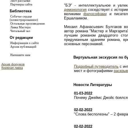
Лист рассылки
Партнеры сайта
"БЭ" - интеллектуальное и увле
демонология
соседствует с истори
Библиотека
великими
философами
и писате
Собачье сердце
Ершалаимом.
(иллюстрированное)
Остальные произведения
Михаил Афанасьевич Булгаков во
Лавка Мастера
автор романа "Мастер и Маргарита
Читальный зал
лучшим романом двадцатого сто
От редакции
придуманным зданиям романа, в
Информация о сайте
основных персонажей.
Архив публикаций
Напишите нам
Виртуальная экскурсия по б
Архив форумов
Подробный путеводитель
с ин
Книжная лавка
мест и фотографиями
раскрыв
Новости Литературы
01-03-2022
Почему Джеймс Джойс боялся 
02-02-2022
"Слова бесполезны" – 2 февр
02-02-2022