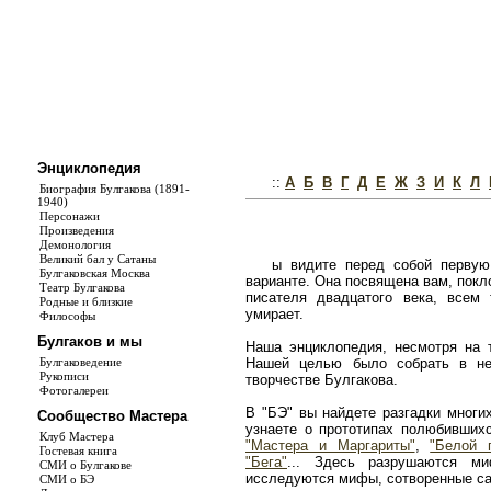
Энциклопедия
::
А
Б
В
Г
Д
Е
Ж
З
И
К
Л
Биография Булгакова (1891-
1940)
Персонажи
Произведения
Демонология
Великий бал у Сатаны
ы видите перед собой первую
Булгаковская Москва
варианте. Она посвящена вам, покл
Театр Булгакова
писателя двадцатого века, всем
Родные и близкие
умирает.
Философы
Булгаков и мы
Наша энциклопедия, несмотря на т
Булгаковедение
Нашей целью было собрать в не
Рукописи
творчестве Булгакова.
Фотогалереи
В "БЭ" вы найдете разгадки многи
Сообщество Мастера
узнаете о прототипах полюбивши
Клуб Мастера
"Мастера и Маргариты"
,
"Белой 
Гостевая книга
"Бега"
... Здесь разрушаются ми
СМИ о Булгакове
исследуются мифы, сотворенные с
СМИ о БЭ