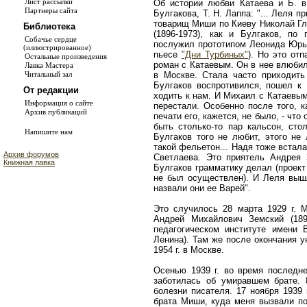
Лист рассылки
Об истории любви Катаева и Б. в 
Партнеры сайта
Булгакова, Т. Н. Лаппа: "... Леля 
товарищ Миши по Киеву Николай Гл
Библиотека
(1896-1973), как и Булгаков, по
Собачье сердце
послужил прототипом Леонида Юрь
(иллюстрированное)
пьесе
"Дни Турбиных"
). Но это от
Остальные произведения
роман с Катаевым. Он в нее влюбилс
Лавка Мастера
Читальный зал
в Москве. Стала часто приходить
Булгаков воспротивился, пошел к 
От редакции
ходить к нам. И Михаил с Катаевым 
Информация о сайте
перестали. Особенно после того, 
Архив публикаций
печати его, кажется, не было, - что
быть столько-то пар кальсон, стол
Напишите нам
Булгаков того не любит, этого не
такой фельетон... Надя тоже встал
Архив форумов
Светлаева. Это приятель Андрея 
Книжная лавка
Булгаков грамматику делал (проект
не был осуществлен). И Леля вышл
назвали они ее Варей".
Это случилось 28 марта 1929 г. М
Андрей Михайлович Земский (189
педагогическом институте имени 
Ленина). Там же после окончания у
1954 г. в Москве.
Осенью 1939 г. во время последне
заботилась об умиравшем брате. 
болезни писателя. 17 ноября 1939 
брата Миши, куда меня вызвали по