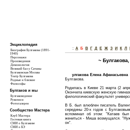
Энциклопедия
::
А
Б
В
Г
Д
Е
Ж
З
И
К
Л
Биография Булгакова (1891-
1940)
Персонажи
~ Булгакова
Произведения
Демонология
Великий бал у Сатаны
Булгаковская Москва
улгакова Елена Афанасьевна
(
Театр Булгакова
Булгакова.
Родные и близкие
Философы
Родилась в Киеве 21 марта (2 апре
Булгаков и мы
Окончила киевскую женскую гимнази
Булгаковедение
филологический факультет универс
Рукописи
Фотогалереи
В Б. был влюблен писатель Валент
середины 20-х годов с Булгаковым
Сообщество Мастера
вспоминал об этом: "Катаев был
Клуб Мастера
жениться - Миша возмущался. "Нуж
Гостевая книга
он".
СМИ о Булгакове
СМИ о БЭ