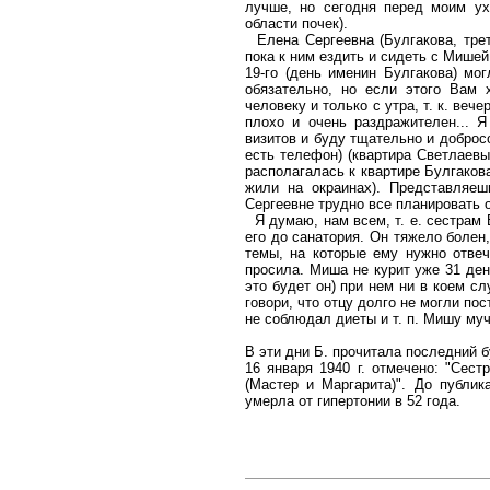
лучше, но сегодня перед моим ух
области почек).
Елена Сергеевна (Булгакова, трет
пока к ним ездить и сидеть с Мишей
19-го (день именин Булгакова) мо
обязательно, но если этого Вам 
человеку и только с утра, т. к. веч
плохо и очень раздражителен... 
визитов и буду тщательно и доброс
есть телефон) (квартира Светлаевых
располагалась к квартире Булгаков
жили на окраинах). Представляеш
Сергеевне трудно все планировать о
Я думаю, нам всем, т. е. сестрам
его до санатория. Он тяжело болен,
темы, на которые ему нужно отвеч
просила. Миша не курит уже 31 ден
это будет он) при нем ни в коем с
говори, что отцу долго не могли пос
не соблюдал диеты и т. п. Мишу муча
В эти дни Б. прочитала последний б
16 января 1940 г. отмечено: "Сес
(Мастер и Маргарита)". До публи
умерла от гипертонии в 52 года.