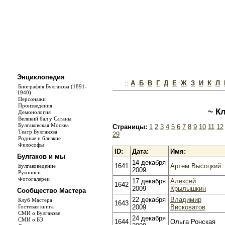
Энциклопедия
::
А
Б
В
Г
Д
Е
Ж
З
И
К
Л
Биография Булгакова (1891-
1940)
Персонажи
Произведения
~ К
Демонология
Великий бал у Сатаны
Булгаковская Москва
Страницы:
1
2
3
4
5
6
7
8
9
10
11
12
Театр Булгакова
29
Родные и близкие
Философы
ID:
Дата:
Имя:
Булгаков и мы
14 декабря
1641
Артем Высоцкий
Булгаковедение
2009
Рукописи
Фотогалереи
17 декабря
Алексей
1642
2009
Крылышкин
Сообщество Мастера
22 декабря
Владимир
Клуб Мастера
1643
2009
Висковатов
Гостевая книга
СМИ о Булгакове
24 декабря
СМИ о БЭ
1644
Ольга Ронская