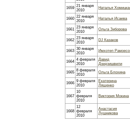
21 января
1659
Наталья Хомицка
2010
22 января
1660
Наталья Исаева
2010
23 января
1661
Ольга Зиборова
2010
23 января
1662
DJ Казаков
2010
30 января
1663
Имхотеп Рамзесо
2010
4 февраля
Давид
1664
2010
Дзидзишвили
8 февраля
1665
Ольга Блохина
2010
9 февраля
Екатерина
1666
2010
Лященко
10
1667
февраля
Виктория Мокина
2010
12
Анастасия
1668
февраля
Лушникова
2010