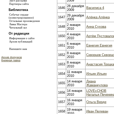
2009
Лист рассылки
Партнеры сайта
28 декабря
1646
Василиса 4
2009
Библиотека
Собачье сердце
29 декабря
1647
Алёнка Алёнка
(иллюстрированное)
2009
Остальные произведения
Лавка Мастера
2 января
1648
Анна Сухова
Читальный зал
2010
От редакции
4 января
1650
Артём Пустовало
2010
Информация о сайте
Архив публикаций
6 января
1651
Евнегия Евнегия
2010
Напишите нам
8 января
1652
Скворцов Скворц
2010
Архив форумов
Книжная лавка
8 января
1653
Анастасия Троцк
2010
11 января
1654
Ильин Ильин
2010
14 января
Диана
1655
2010
Жаманкулова
14 января
LOVEcCHOB
1656
2010
Наталья Печенин
16 января
1657
Ольга Верде
2010
19 января
1658
Иван Пелеван
2010