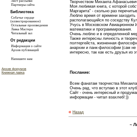
Лист рассылки
Творчеством Михаила Афанасьевича
Партнеры сайта
Моя любимая книга, с которой собс
Маргарита" - скольно раз перечитыв
Библиотека
Люблю время от времени заходить 
Собачье сердце
располагающийся по соседству Кул
(иллюстрированное)
Учусь в Московском Авиационном 
Остальные произведения
математики и программирования.
Лавка Мастера
Читальный зал
Очень люблю и в определенной мере
Также интересны личность и творе
От редакции
полтергейста, жизненная философия
Информация о сайте
анархии и панк-философии (сам не 
Архив публикаций
интересно, так как есть друзья из э
Напишите нам
Архив форумов
Послание:
Книжная лавка
Всем фанатам творчества Михаила 
Очень рад, что вступаю в этот клуб
Сайт - очень интересный и продума
информации - читал взахлеб!:))
«
Назад
~ Л