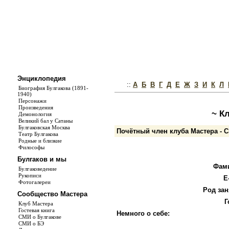
Энциклопедия
::
А
Б
В
Г
Д
Е
Ж
З
И
К
Л
Биография Булгакова (1891-
1940)
Персонажи
Произведения
~ К
Демонология
Великий бал у Сатаны
Булгаковская Москва
Почётный член клуба Мастера - 
Театр Булгакова
Родные и близкие
Философы
Булгаков и мы
Фам
Булгаковедение
Рукописи
E
Фотогалереи
Род зан
Сообщество Мастера
Г
Клуб Мастера
Гостевая книга
Немного о себе:
СМИ о Булгакове
СМИ о БЭ