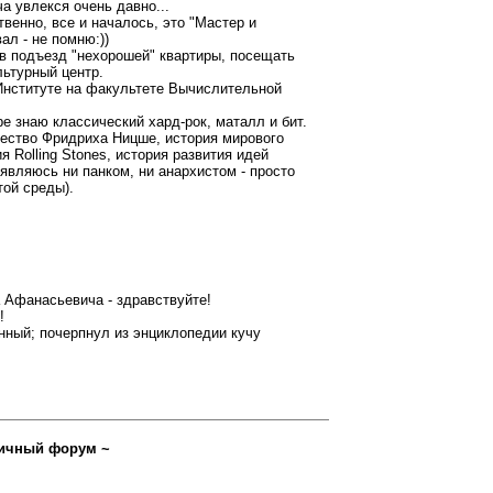
 увлекся очень давно...
твенно, все и началось, это "Мастер и
ал - не помню:))
в подъезд "нехорошей" квартиры, посещать
ьтурный центр.
Институте на факультете Вычислительной
 знаю классический хард-рок, маталл и бит.
чество Фридриха Ницше, история мирового
 Rolling Stones, история развития идей
являюсь ни панком, ни анархистом - просто
той среды).
Афанасьевича - здравствуйте!
!
нный; почерпнул из энциклопедии кучу
ичный форум ~