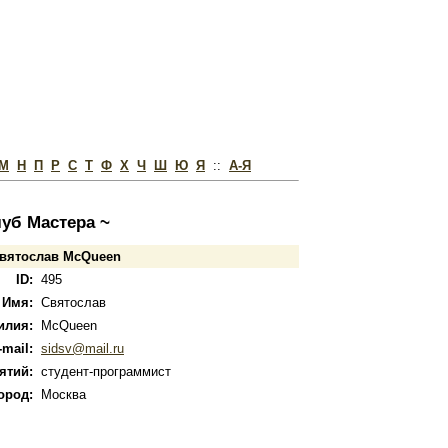
М
Н
П
Р
С
Т
Ф
Х
Ч
Ш
Ю
Я
::
А-Я
луб Мастера ~
Святослав McQueen
ID:
495
Имя:
Святослав
илия:
McQueen
-mail:
sidsv@mail.ru
ятий:
студент-программист
ород:
Москва