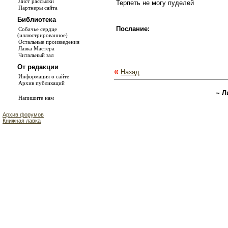
Лист рассылки
Терпеть не могу пуделей
Партнеры сайта
Библиотека
Послание:
Собачье сердце
(иллюстрированное)
Остальные произведения
Лавка Мастера
Читальный зал
От редакции
«
Назад
Информация о сайте
Архив публикаций
~ Л
Напишите нам
Архив форумов
Книжная лавка