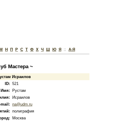
М
Н
П
Р
С
Т
Ф
Х
Ч
Ш
Ю
Я
::
А-Я
луб Мастера ~
Рустам Исраилов
ID:
521
Имя:
Рустам
илия:
Исраилов
-mail:
na@udm.ru
ятий:
полиграфия
ород:
Москва