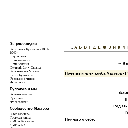
Энциклопедия
::
А
Б
В
Г
Д
Е
Ж
З
И
К
Л
Биография Булгакова (1891-
1940)
Персонажи
Произведения
~ К
Демонология
Великий бал у Сатаны
Булгаковская Москва
Почётный член клуба Мастера - 
Театр Булгакова
Родные и близкие
Философы
Булгаков и мы
Фам
Булгаковедение
Рукописи
E
Фотогалереи
Род зан
Сообщество Мастера
Г
Клуб Мастера
Гостевая книга
Немного о себе:
СМИ о Булгакове
СМИ о БЭ