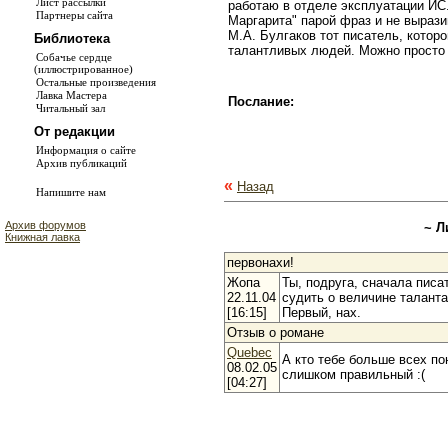
Лист рассылки
работаю в отделе эксплуатации ИС
Партнеры сайта
Маргарита" парой фраз и не вырази
М.А. Булгаков тот писатель, котор
Библиотека
талантливых людей. Можно просто с
Собачье сердце
(иллюстрированное)
Остальные произведения
Лавка Мастера
Послание:
Читальный зал
От редакции
Информация о сайте
Архив публикаций
«
Назад
Напишите нам
Архив форумов
~ Л
Книжная лавка
первонахи!
Жопа
Ты, подруга, сначала писа
22.11.04
судить о величине таланта
[16:15]
Первый, нах.
Отзыв о романе
Quebec
А кто тебе больше всех пон
08.02.05
слишком правильный :(
[04:27]