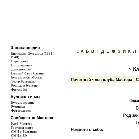
Энциклопедия
::
А
Б
В
Г
Д
Е
Ж
З
И
К
Л
Биография Булгакова (1891-
1940)
Персонажи
Произведения
~ К
Демонология
Великий бал у Сатаны
Булгаковская Москва
Почётный член клуба Мастера - 
Театр Булгакова
Родные и близкие
Философы
Булгаков и мы
Фам
Булгаковедение
Рукописи
E
Фотогалереи
Род зан
Сообщество Мастера
Г
Клуб Мастера
Гостевая книга
Немного о себе:
СМИ о Булгакове
СМИ о БЭ