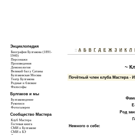
Энциклопедия
::
А
Б
В
Г
Д
Е
Ж
З
И
К
Л
Биография Булгакова (1891-
1940)
Персонажи
Произведения
~ К
Демонология
Великий бал у Сатаны
Булгаковская Москва
Почётный член клуба Мастера - 
Театр Булгакова
Родные и близкие
Философы
Булгаков и мы
Фам
Булгаковедение
Рукописи
E
Фотогалереи
Род зан
Сообщество Мастера
Г
Клуб Мастера
Гостевая книга
Немного о себе:
СМИ о Булгакове
СМИ о БЭ