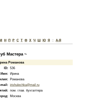
М
Н
П
Р
С
Т
Ф
Х
Ч
Ш
Ю
Я
::
А-Я
луб Мастера ~
Ирина Романова
ID:
536
Имя:
Ирина
илия:
Романова
-mail:
irishulechka@mail.ru
ятий:
пом. глав. бухгалтера
ород:
Москва