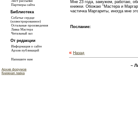
Лист рассылки
Мне 23 года, замужем, работаю, о
Партнеры сайта
книжки. Обожаю "Мастера и Маргари
частичка Маргариты, иногда мне эт
Библиотека
Собачье сердце
(иллюстрированное)
Остальные произведения
Послание:
Лавка Мастера
Читальный зал
От редакции
Информация о сайте
Архив публикаций
«
Назад
Напишите нам
~ Л
Архив форумов
Книжная лавка