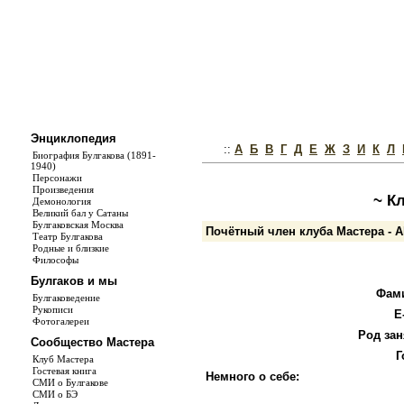
Энциклопедия
::
А
Б
В
Г
Д
Е
Ж
З
И
К
Л
Биография Булгакова (1891-
1940)
Персонажи
Произведения
~ К
Демонология
Великий бал у Сатаны
Булгаковская Москва
Почётный член клуба Мастера - Al
Театр Булгакова
Родные и близкие
Философы
Булгаков и мы
Фам
Булгаковедение
Рукописи
E
Фотогалереи
Род зан
Сообщество Мастера
Г
Клуб Мастера
Гостевая книга
Немного о себе:
СМИ о Булгакове
СМИ о БЭ