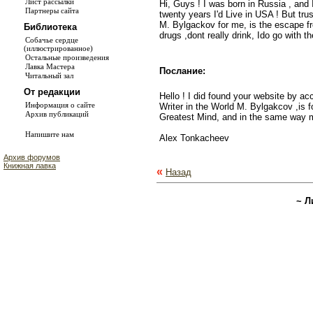
Лист рассылки
Hi, Guys ! I was born in Russia , and 
Партнеры сайта
twenty years I'd Live in USA ! But trus
M. Bylgackov for me, is the escape fro
Библиотека
drugs ,dont really drink, Ido go with
Собачье сердце
(иллюстрированное)
Остальные произведения
Лавка Мастера
Послание:
Читальный зал
От редакции
Hello ! I did found your website by ac
Информация о сайте
Writer in the World M. Bylgakcov ,is 
Архив публикаций
Greatest Mind, and in the same way m
Напишите нам
Alex Tonkacheev
Архив форумов
Книжная лавка
«
Назад
~ Л