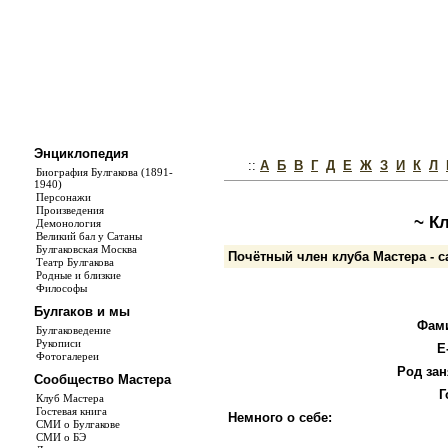
Энциклопедия
::
А
Б
В
Г
Д
Е
Ж
З
И
К
Л
Биография Булгакова (1891-
1940)
Персонажи
Произведения
~ К
Демонология
Великий бал у Сатаны
Булгаковская Москва
Почётный член клуба Мастера - 
Театр Булгакова
Родные и близкие
Философы
Булгаков и мы
Фам
Булгаковедение
Рукописи
E
Фотогалереи
Род зан
Сообщество Мастера
Г
Клуб Мастера
Гостевая книга
Немного о себе:
СМИ о Булгакове
СМИ о БЭ