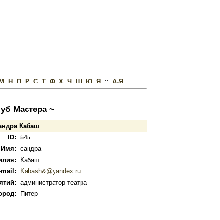
М
Н
П
Р
С
Т
Ф
Х
Ч
Ш
Ю
Я
::
А-Я
луб Мастера ~
сандра Кабаш
ID:
545
Имя:
сандра
илия:
Кабаш
-mail:
Kabash&@yandex.ru
ятий:
администратор театра
ород:
Питер