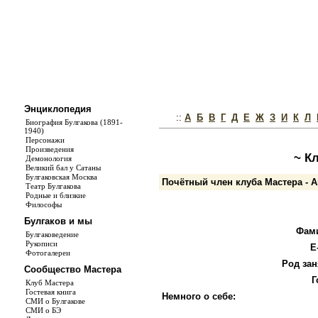
Энциклопедия
::
А
Б
В
Г
Д
Е
Ж
З
И
К
Л
Биография Булгакова (1891-
1940)
Персонажи
Произведения
~ К
Демонология
Великий бал у Сатаны
Булгаковская Москва
Почётный член клуба Мастера - 
Театр Булгакова
Родные и близкие
Философы
Булгаков и мы
Фам
Булгаковедение
Рукописи
E
Фотогалереи
Род зан
Сообщество Мастера
Г
Клуб Мастера
Гостевая книга
Немного о себе:
СМИ о Булгакове
СМИ о БЭ