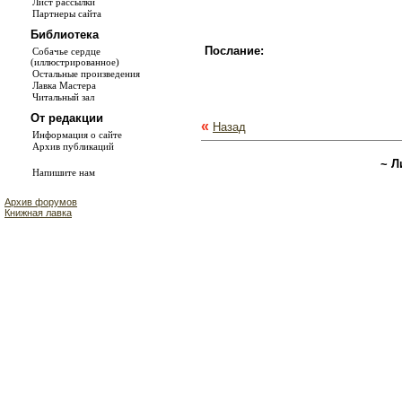
Лист рассылки
Партнеры сайта
Библиотека
Послание:
Собачье сердце
(иллюстрированное)
Остальные произведения
Лавка Мастера
Читальный зал
От редакции
«
Назад
Информация о сайте
Архив публикаций
~ Л
Напишите нам
Архив форумов
Книжная лавка