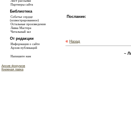
Лист рассылки
Партнеры сайта
Библиотека
Послание:
Собачье сердце
(иллюстрированное)
Остальные произведения
Лавка Мастера
Читальный зал
От редакции
«
Назад
Информация о сайте
Архив публикаций
~ Л
Напишите нам
Архив форумов
Книжная лавка