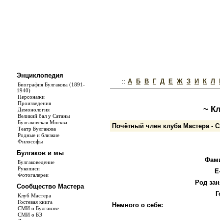
Энциклопедия
::
А
Б
В
Г
Д
Е
Ж
З
И
К
Л
Биография Булгакова (1891-
1940)
Персонажи
Произведения
~ К
Демонология
Великий бал у Сатаны
Булгаковская Москва
Почётный член клуба Мастера - 
Театр Булгакова
Родные и близкие
Философы
Булгаков и мы
Фам
Булгаковедение
Рукописи
E
Фотогалереи
Род зан
Сообщество Мастера
Г
Клуб Мастера
Гостевая книга
Немного о себе:
СМИ о Булгакове
СМИ о БЭ