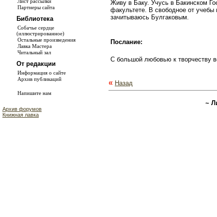
Лист рассылки
Живу в Баку. Учусь в Бакинском Г
Партнеры сайта
факультете. В свободное от учебы
зачитываюсь Булгаковым.
Библиотека
Собачье сердце
(иллюстрированное)
Остальные произведения
Послание:
Лавка Мастера
Читальный зал
С большой любовью к творчеству в
От редакции
Информация о сайте
Архив публикаций
«
Назад
Напишите нам
~ Л
Архив форумов
Книжная лавка