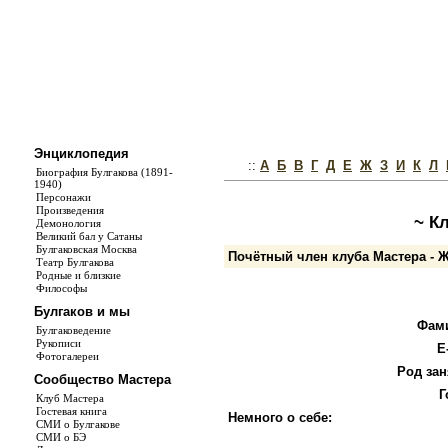
Энциклопедия
::
А
Б
В
Г
Д
Е
Ж
З
И
К
Л
Биография Булгакова (1891-
1940)
Персонажи
Произведения
~ К
Демонология
Великий бал у Сатаны
Булгаковская Москва
Почётный член клуба Мастера - 
Театр Булгакова
Родные и близкие
Философы
Булгаков и мы
Фам
Булгаковедение
Рукописи
E
Фотогалереи
Род зан
Сообщество Мастера
Г
Клуб Мастера
Гостевая книга
Немного о себе:
СМИ о Булгакове
СМИ о БЭ