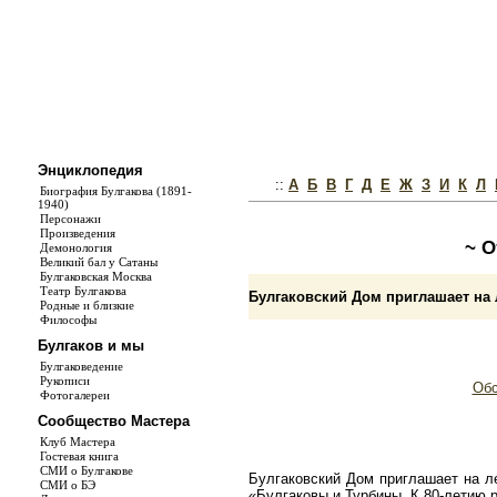
Энциклопедия
::
А
Б
В
Г
Д
Е
Ж
З
И
К
Л
Биография Булгакова (1891-
1940)
Персонажи
Произведения
~ О
Демонология
Великий бал у Сатаны
Булгаковская Москва
Театр Булгакова
Булгаковский Дом приглашает на 
Родные и близкие
Философы
Булгаков и мы
Булгаковедение
Рукописи
Обс
Фотогалереи
Сообщество Мастера
Клуб Мастера
Гостевая книга
СМИ о Булгакове
Булгаковский Дом приглашает на л
СМИ о БЭ
«Булгаковы и Турбины. К 80-летию 