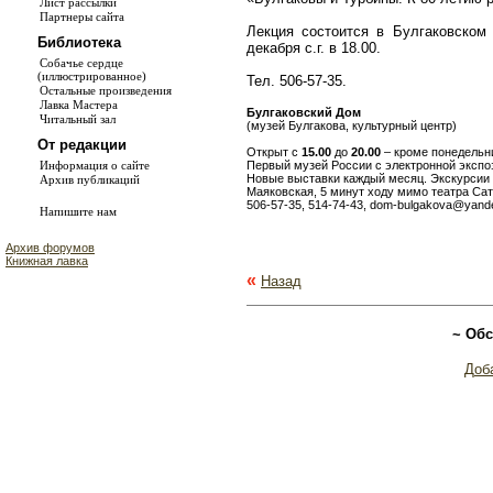
Лист рассылки
Партнеры сайта
Лекция состоится в Булгаковском 
Библиотека
декабря с.г. в 18.00.
Собачье сердце
(иллюстрированное)
Тел. 506-57-35.
Остальные произведения
Лавка Мастера
Булгаковский Дом
Читальный зал
(музей Булгакова, культурный центр)
От редакции
Открыт с
15.00
до
20.00
– кроме понедельн
Информация о сайте
Первый музей России с электронной экспо
Новые выставки каждый месяц. Экскурсии 
Архив публикаций
Маяковская, 5 минут ходу мимо театра Сати
506-57-35, 514-74-43, dom-bulgakova@yand
Напишите нам
Архив форумов
Книжная лавка
«
Назад
~ Обс
Доб