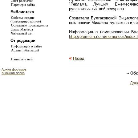
Лист рассылки
"Реклама. Лучшим. Ежемесячн
Партнеры сайта
русскоязычных веб-ресурсов.
Библиотека
Собачье сердце
Создатели Булгаковской Энциклопе
(иллюстрированное)
поклонники Михаила Булгакова и чи
Остальные произведения
Лавка Мастера
Информация о номинировании Бул
Читальный зал
http://premium.rle.ru/nomenees/index.
От редакции
Информация о сайте
Архив публикаций
«
Назад
Напишите нам
Архив форумов
~ Обс
Книжная лавка
Доб