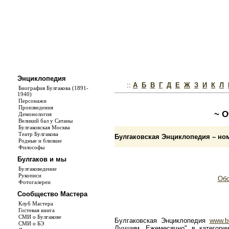
Энциклопедия
::
А
Б
В
Г
Д
Е
Ж
З
И
К
Л
Биография Булгакова (1891-
1940)
Персонажи
Произведения
~ О
Демонология
Великий бал у Сатаны
Булгаковская Москва
Театр Булгакова
Булгаковская Энциклопедия – ном
Родные и близкие
Философы
Булгаков и мы
Булгаковедение
Рукописи
Обс
Фотогалереи
Сообщество Мастера
Клуб Мастера
Гостевая книга
СМИ о Булгакове
Булгаковская Энциклопедия
www.b
СМИ о БЭ
Лучшим. Ежемесячно" в категории