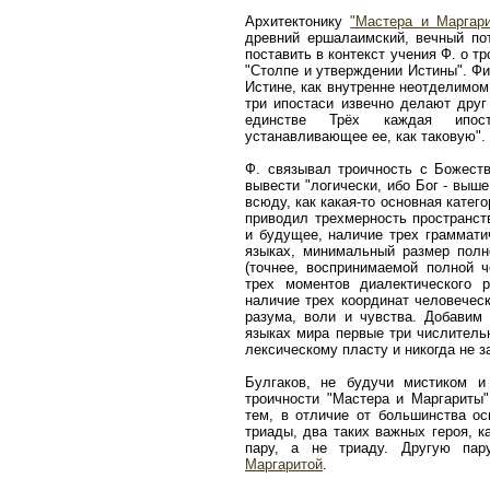
Архитектонику
"Мастера и Маргар
древний ершалаимский, вечный по
поставить в контекст учения Ф. о т
"Столпе и утверждении Истины". Фи
Истине, как внутренне неотделимом
три ипостаси извечно делают друг
единстве Трёх каждая ипост
устанавливающее ее, как таковую".
Ф. связывал троичность с Божеств
вывести "логически, ибо Бог - выше
всюду, как какая-то основная катег
приводил трехмерность пространст
и будущее, наличие трех граммати
языках, минимальный размер полно
(точнее, воспринимаемой полной 
трех моментов диалектического р
наличие трех координат человечес
разума, воли и чувства. Добавим 
языках мира первые три числительн
лексическому пласту и никогда не 
Булгаков, не будучи мистиком 
троичности "Мастера и Маргариты"
тем, в отличие от большинства о
триады, два таких важных героя, 
пару, а не триаду. Другую пар
Маргаритой
.