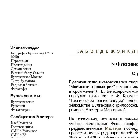
Энциклопедия
::
А
Б
В
Г
Д
Е
Ж
З
И
К
Л
Биография Булгакова (1891-
1940)
Персонажи
~ Флоренск
Произведения
Демонология
Великий бал у Сатаны
Ст
Булгаковская Москва
Театр Булгакова
Булгаков живо интересовался твор
Родные и близкие
"Мнимости в геометрии" с многочис
Философы
второй женой Л. Е. Белозерской жил
переулке тогда жил и Ф. Кроме т
Булгаков и мы
"Технической энциклопедии" одн
Булгаковедение
знакомстве Булгакова с философом
Рукописи
романе "Мастер и Маргарита".
Фотогалереи
Сообщество Мастера
Не исключено, что еще в ранней
Клуб Мастера
ученого-гуманитария Феси, профе
Гостевая книга
предшественника
Мастера
послед
СМИ о Булгакове
провести целый ряд параллелей. Ф
СМИ о БЭ
1927 или 1928 гг., обвиняют в том