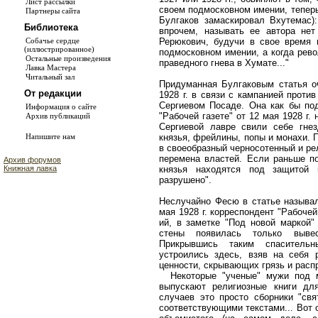
Лист рассылки
своем подмосковном имении, теперь
Партнеры сайта
Булгаков замаскировал Вхутемас):
Библиотека
впрочем, называть ее автора нет
Рерюкович, будучи в свое время
Собачье сердце
(иллюстрированное)
подмосковном имении, а когда рев
Остальные произведения
праведного гнева в Хумате..."
Лавка Мастера
Читальный зал
Придуманная Булгаковым статья оч
От редакции
1928 г. в связи с кампанией проти
Сергиевом Посаде. Она как бы под
Информация о сайте
"Рабочей газете" от 12 мая 1928 г.
Архив публикаций
Сергиевой лавре свили себе гнез
князья, фрейлины, попы и монахи. 
Напишите нам
в своеобразный черносотенный и р
перемена властей. Если раньше по
Архив форумов
князья находятся под защитой 
Книжная лавка
разрушено".
Неслучайно Фесю в статье называл
мая 1928 г. корреспондент "Рабоч
ий, в заметке "Под новой маркой"
стены появилась только вывеск
Прикрывшись таким спаситель
устроились здесь, взяв на себя 
ценности, скрывающих грязь и расп
Некоторые "ученые" мужи под ма
выпускают религиозные книги дл
случаев это просто сборники "свя
соответствующими текстами... Вот о