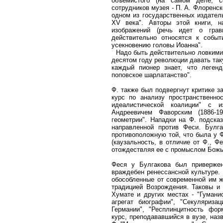
объемистого (на самом деле, с
сотрудников музея - П. А. Флоренск
одном из государственных издател
XV века". Авторы этой книги, н
изображений (речь идет о грав
действительно относятся к собы
усекновению головы Иоанна".
Надо быть действительно ловкими 
десятом году революции давать так
каждый пионер знает, что леген
поповское шарлатанство".
Ф. также был подвергнут критике з
курс по анализу пространственно
идеалистической коалиции" с и
Андреевичем Фаворским (1886-1
геометрии". Нападки на Ф. подсказ
направленной против Феси. Булг
противоположную той, что была у Ф
(каузальность, в отличие от Ф., Ф
отождествляя ее с промыслом Божь
Феся у Булгакова был привержен
враждебен ренессансной культуре. Н
обособленные от современной им ж
традицией Возрождения. Таковы и 
Хумате и других местах - "Гуманис
агрегат биографии", "Секуляриза
Германии", "Респлинцитность фор
курс, преподававшийся в вузе, наз