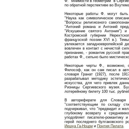
Ф. "Мнимости в геометрии" в Сергие
по обратной перспективе во Вхутема
Некоторые работы Ф. могут быть
"Наука как символическое описани
"Вопросы религиозного самопознан
"Антоний романа и Антоний пред
"Искушение святого Антония") и
Костромской губернии Нерехтск
французской поэзии XVI в.). Темы
увлекается западноевропейской д
вовлечен в контакт с нечистой сил
признанию, - романтик русской пра
работах Ф., сильно было мистическ
Некоторые черты Ф., возможно, 
Философ, как он сам писал в авт
словаря Гранат (1927), после 191
разрабатывал методику эстетичес
искусства, для чего привлек данн
Ризницы Сергиевского музея. Бу
лотерейному билету 100 тыс. рублей
В автореферате для Словаря 
"соответствующим по складу сти
подчеркивал, что "предвидит и же
глубокому возврату к средневе
уподобляет писателю-романтику 
герой последнего булгаковского 
Иешуа Га-Ноцри
и
Понтия Пилата
.