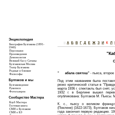
Энциклопедия
::
А
Б
В
Г
Д
Е
Ж
З
И
К
Л
Биография Булгакова (1891-
1940)
Персонажи
"Ка
Произведения
Демонология
Великий бал у Сатаны
С
Булгаковская Москва
Театр Булгакова
Родные и близкие
"
абала святош"
- пьеса, второе
Философы
Булгаков и мы
Под этим названием была поставл
резко критической статьи в "Прав
Булгаковедение
марта 1936 г. спектакль был снят, 
Рукописи
Фотогалереи
1932 г. в Берлине вышел перев
опубликована: Булгаков М. Пьесы. М
Сообщество Мастера
Клуб Мастера
К. с., пьесу о великом францу
Гостевая книга
(Поклене) (1622-1673), Булгаков нач
СМИ о Булгакове
года закончил первую редакцию. 19 
СМИ о БЭ