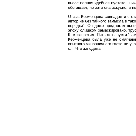
пьесе полная идейная пустота - ник
обогащает, но зато она искусно, в 
Отзыв Керженцева совпадал и с отз
автор не без тайного замысла в так
порядки". Он даже предлагал пьес
эпоху слишком замаскировано, трусл
К. с. запретил. Пять лет спустя "з
Керженцева была уже не смягчаю
опытного чиновничьего глаза не у
с.: "Что же сдела