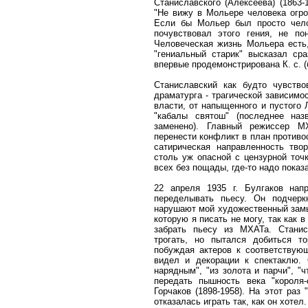
Станиславского (Алексеева) (1863
"Не вижу в Мольере человека огро
Если бы Мольер был просто челов
почувствовал этого гения, не по
Человеческая жизнь Мольера есть,
"гениальный старик" высказал сра
впервые продемонстрирована К. с. 
Станиславский как будто чувств
драматурга - трагической зависим
власти, от напыщенного и пустого
"кабалы святош" (последнее на
заменено). Главный режиссер М
перенести конфликт в план противо
сатирическая направленность тво
столь уж опасной с цензурной точ
всех без пощады, где-то надо показа
22 апреля 1935 г. Булгаков нап
переделывать пьесу. Он подчеркн
нарушают мой художественный замы
которую я писать не могу, так как в
забрать пьесу из МХАТа. Станис
трогать, но пытался добиться 
побуждая актеров к соответствующ
видел и декорации к спектаклю.
нарядным", "из золота и парчи", "
передать пышность века "короля
Горчаков (1898-1958). На этот раз
отказалась играть так, как он хотел.