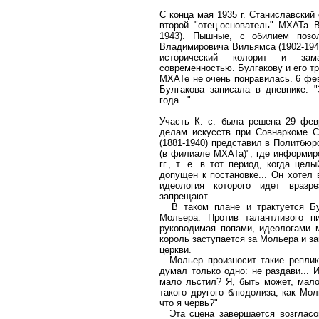
С конца мая 1935 г. Станиславский 
второй "отец-основатель" МХАТа 
1943). Пышные, с обилием позо
Владимировича Вильямса (1902-194
исторический колорит и зам
современностью. Булгакову и его тр
МХАТе не очень понравилась. 6 фев
Булгакова записала в дневнике: "
года..."
Участь К. с. была решена 29 февр
делам искусств при Совнаркоме 
(1881-1940) представил в Политбюр
(в филиале МХАТа)", где информиро
гг., т. е. в тот период, когда це
допущен к постановке... Он хотел 
идеология которого идет вразр
запрещают.
В таком плане и трактуется Бул
Мольера. Против талантливого пи
руководимая попами, идеологами м
король заступается за Мольера и з
церкви.
Мольер произносит такие реплик
думал только одно: не раздави... И
мало льстил? Я, быть может, мало
такого другого блюдолиза, как Мол
что я червь?"
Эта сцена завершается возгласом