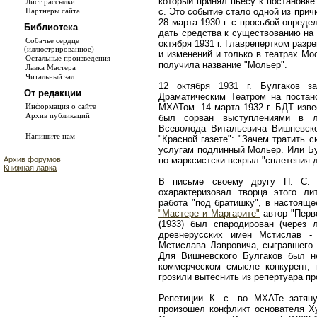
который принял пьесу к постановке.
Лист рассылки
с. Это событие стало одной из при
Партнеры сайта
28 марта 1930 г. с просьбой опреде
Библиотека
дать средства к существованию на 
Собачье сердце
октября 1931 г. Главрепертком разр
(иллюстрированное)
и изменений и только в театрах Мо
Остальные произведения
получила название "Мольер".
Лавка Мастера
Читальный зал
12 октября 1931 г. Булгаков з
От редакции
Драматическим Театром на постано
МХАТом. 14 марта 1932 г. БДТ изве
Информация о сайте
Архив публикаций
был сорван выступлениями в ле
Всеволода Витальевича Вишневског
Напишите нам
"Красной газете": "Зачем тратить 
услугам подлинный Мольер. Или Бу
по-марксистски вскрыл "сплетения 
Архив форумов
Книжная лавка
В письме своему другу П. С. 
охарактеризовал творца этого ли
работа "под братишку", в настоящ
"Мастере и Маргарите"
автор "Перво
(1933) был спародирован (через 
древнерусских имен Мстислав - 
Мстислава Лавровича, сыгравшего
Для Вишневского Булгаков был н
коммерческом смысле конкурент, 
грозили вытеснить из репертуара пр
Репетиции К. с. во МХАТе затян
произошел конфликт основателя Ху