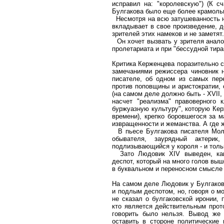
исправил на: "королевскую") (К с
Булгакова было еще более крамольн
Несмотря на всю затушеванность н
вкладывает в свое произведение, д
зрителей этих намеков и не заметят.
Он хочет вызвать у зрителя анало
пролетариата и при "бессудной тира
Критика Керженцева поразительно с
замечаниями режиссера чиновник н
писателе, об одном из самых пер
против поповщины и аристократии, 
(на самом деле должно быть - XVII,
насчет "реализма" правоверного 
буржуазную культуру", которую Кер
времени), крепко боровшегося за м
извращенности и жеманства. А где
В пьесе Булгакова писателя Моль
обывателя, заурядный актерик
подлизывающийся у короля - и толь
Зато Людовик XIV выведен, как
деспот, который на много голов вы
в буквальном и переносном смысле 
На самом деле Людовик у Булгаков
и подлым деспотом, но, говоря о м
не сказал о булгаковской иронии,
кто является действительным про
говорить было нельзя. Вывод же 
оставить в стороне политические