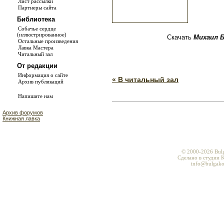
Лист рассылки
Партнеры сайта
Библиотека
Собачье сердце
(иллюстрированное)
Скачать
Михаил Б
Остальные произведения
Лавка Мастера
Читальный зал
От редакции
Информация о сайте
« В читальный зал
Архив публикаций
Напишите нам
Архив форумов
Книжная лавка
© 2000-2026 Bul
Сделано в студии K
info@bulgako