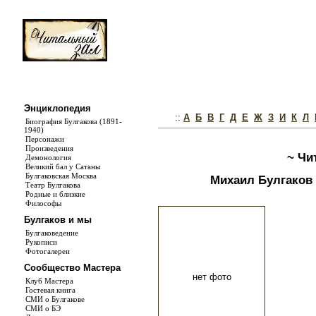
Энциклопедия
::
А
Б
В
Г
Д
Е
Ж
З
И
К
Л
Биография Булгакова (1891-
1940)
Персонажи
Произведения
~ Чи
Демонология
Великий бал у Сатаны
Булгаковская Москва
Михаил Булгаков - 
Театр Булгакова
Родные и близкие
Философы
Булгаков и мы
Булгаковедение
Рукописи
Фотогалереи
Сообщество Мастера
нет фото
Клуб Мастера
Гостевая книга
СМИ о Булгакове
СМИ о БЭ