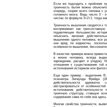
Если же подходить к проблеме тро
троичность бытия можно объяснить
очередь, скорее всего связана с 
головного мозга. Ведь число 3 - 
числах по формуле 3=2+1, тогда к
Троичность мышления сводится к т
воспринимает как трехсоставную
подавляющее большинство истори
объяснить явления действитель
мышлению одного человека, все ра
они вряд ли корректны, посколь
особенности мышления, бессознател
В качестве примера можно привести 
в жизни человека, всегда выде
зарождение, расцвет и упадок). 
отношения к существованию той и
истолкования историком или филос
Еще один пример - выделение Я,
психиатра Зигмунда Фрейда (18
действительности адекватно 
абстрагироваться от особенносте
истолкование действительности
троичную структуру, ставшую осн
содержания сама по себе она здесь 
Многие свойства троичности, выяв