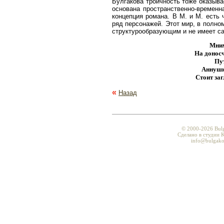
Булгакова троичность тоже оказыва
основана пространственно-временн
концепция романа. В М. и М. есть
ряд персонажей. Этот мир, в полно
структурообразующим и не имеет са
Мним
На доносч
Пу
Аннушк
Стоит за
«
Назад
© 2000-2026 Bul
Сделано в студии K
info@bulgako