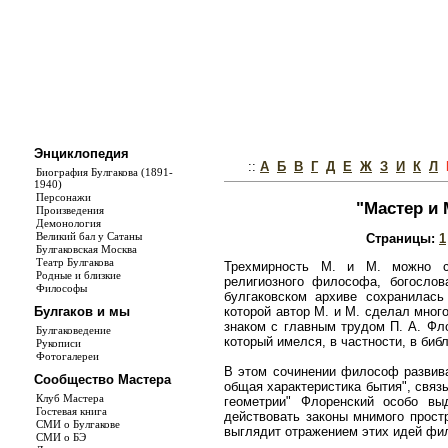
Энциклопедия
::
А
Б
В
Г
Д
Е
Ж
З
И
К
Л
Биография Булгакова (1891-
1940)
Персонажи
"Мастер и 
Произведения
Демонология
Великий бал у Сатаны
Страницы:
1
Булгаковская Москва
Театр Булгакова
Трехмирность М. и М. можно со
Родные и близкие
религиозного философа, богослов
Философы
булгаковском архиве сохранилась 
которой автор М. и М. сделал мно
Булгаков и мы
знаком с главным трудом П. А. Фло
Булгаковедение
который имелся, в частности, в биб
Рукописи
Фотогалереи
В этом сочинении философ развива
Сообщество Мастера
общая характеристика бытия", связ
Клуб Мастера
геометрии" Флоренский особо в
Гостевая книга
действовать законы мнимого прост
СМИ о Булгакове
выглядит отражением этих идей фи
СМИ о БЭ