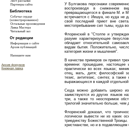
Лист рассылки
У Булгакова персонажи современно
Партнеры сайта
воспроизводя в сниженном вид
Библиотека
превращающегося в финале М. и М.
встречается с Иешуа, но куда не 
Собачье сердце
(иллюстрированное)
свой последний приют вне света
Остальные произведения
местопребывание сил тьмы, куда во
Лавка Мастера
Читальный зал
Флоренский в "Столпе и утвержден
От редакции
разуме характеризующее безуслов
обладает относительной самозак
Информация о сайте
видам бытия. Положительно, число
Архив публикаций
категория жизни и мышления".
Напишите нам
В качестве примеров он привел тре
времени: прошедшее, настоящее 
Архив форумов
практически во всех языках; мини
Книжная лавка
отец, мать, дитя; философский за
тезис, антитезис, синтез; а также
выражающихся в каждой отдельной л
Сюда можно добавить широко изв
заимствуются из других языков на
три, а также то неоспоримое обст
трилогий значительно больше, чем 
Флоренский доказал, что троично
логически вывести ни из каких ос
триединству Божественной Троицы.
христианстве, но и в подавляющем 