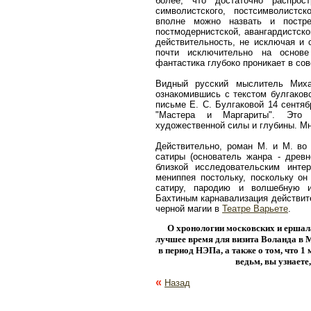
более, что достаточно распро
символистского, постсимволистск
вполне можно назвать и постре
постмодернистской, авангардистско
действительность, не исключая и 
почти исключительно на основе
фантастика глубоко проникает в сов
Видный русский мыслитель Миха
ознакомившись с текстом булгаковс
письме Е. С. Булгаковой 14 сентяб
"Мастера и Маргариты". Это 
художественной силы и глубины. Мн
Действительно, роман М. и М. во
сатиры (основатель жанра - древне
близкой исследовательским инте
мениппея постольку, поскольку о
сатиру, пародию и волшебную и
Бахтиным карнавализация действит
черной магии в
Театре Варьете
.
О хронологии московских и ершал
лучшее время для визита Воланда в М
в период НЭПа, а также о том, что 1
ведьм, вы узнаете
«
Назад