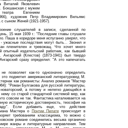
га Виталий Яковлевич
 С. Бокшанская с мужем
 театра Евгением
1966), художник Петр Владимирович Вильямс
а с сыном Женей (1921-1957).
троение слушателей в записи, сделанной по
ень, 15 мая 1939 г.: "Последние главы слушали
ло. Паша в коридоре меня испуганно уверял, что
 - ужасные последствия могут быть... Звонил и
ман пленителен и тревожащ. Что хочет много
ой опытный издательский работник, как бывший
 Ангарский (Клестов) (1873-1941) был твердо
Ангарский сразу определил: "А это напечатать
не позволяет как-то однозначно определить
 это подметил американский литературовед М.
астернак как романисты: Анализ романов "Мастер
984): "Роман Булгакова для русской литературы,
 новаторский, а потому и нелегко дающийся в
к нему со старой стандартной системой мер, как
-что совсем не так. Фантастика наталкивается на
зную историческую достоверность, теософия на
наду". Если добавить еще, что действие
омана Мастера о
Понтии Пилате
происходит в
воряет требованиям классицизма, то можно с
аковском романе соединились весьма органично
мире жанры и литературные направления. Тем