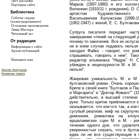
Лист рассылки
Марков (1897-1980) и его колле
Партнеры сайта
Виленкин (1910/11 г. рождения), О.
Библиотека
артистом Художественного
Васильевичем Калужским (1896-
Собачье сердце
(иллюстрированное)
(1902-1947) с женой, Е. С. Булгаков
Остальные произведения
Лавка Мастера
Супруга писателя передает нас
Читальный зал
завершении чтений на следующий д
От редакции
почему-то закоченев. Все их испуга
ни в коем случае подавать нельзя
Информация о сайте
заходил Файко - говорит, что ро
Архив публикаций
спрашивать, говорить о нем". Так
редактор альманаха "Недра" Н. С.
Напишите нам
убежден в нецензурности М. и М. 
нельзя".
Архив форумов
Книжная лавка
Жанровая уникальность М. и М. 
булгаковский роман. Очень хорошо
Крепе в своей книге "Булгаков и П
и Маргарита" и "Доктор Живаго"" (1
действительно, в высшей степени
руки. Только критик приближается 
оказывается, что кое-что так, а кое
сугубый реализм, миф на скрупуле
демонизм, романтика на клоу
ершалаимских сцен М. и М. - р
течение одного дня, что удовлет
уверенностью сказать, что в булг
едва ли не все существующие в 