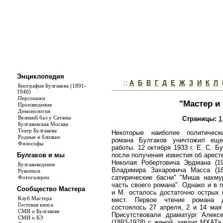
Энциклопедия
::
А
Б
В
Г
Д
Е
Ж
З
И
К
Л
Биография Булгакова (1891-
1940)
Персонажи
"Мастер и 
Произведения
Демонология
Великий бал у Сатаны
Страницы:
1
Булгаковская Москва
Театр Булгакова
Некоторые наиболее политическ
Родные и близкие
романа Булгаков уничтожил еще
Философы
работы. 12 октября 1933 г. Е. С. Б
после получения известия об арест
Булгаков и мы
Николая Робертовича Эрдмана (19
Булгаковедение
Владимира Захаровича Масса (189
Рукописи
сатирические басни" "Миша нахму
Фотогалереи
часть своего романа". Однако и в 
Сообщество Мастера
и М. осталось достаточно острых 
Клуб Мастера
мест. Первое чтение романа 
Гостевая книга
состоялось 27 апреля, 2 и 14 мая 
СМИ о Булгакове
Присутствовали драматург Алекс
СМИ о БЭ
(1893-1978) с женой, завлит МХАТ