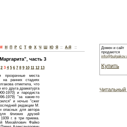
М
Н
П
Р
С
Т
Ф
Х
Ч
Ш
Ю
Я
::
А-Я
::
Домен и сайт
продаются
info@bulgakov.
Маргарита", часть 3
Купить
2
3
4
5
6
7
8
9
10
11
12
13
и прозрачные места
 на ранних стадиях
улгакова отметила, что
е его друга драматурга
Читальный
00-1970) и пародиста
6-1979) "за какие-то
рился" и ночью "сжег
последней редакции М.
и опасных для автора
для близких друзей
1939 г. в три приема.
ей Михайлович Файко
а Павел Александрович