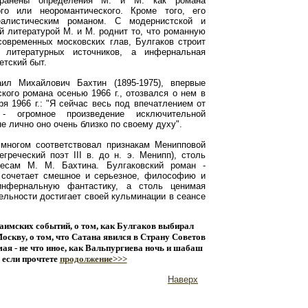
странены определения М. и М. как романа
ого или неоромантического. Кроме того, его
алистическим романом. С модернистской и
й литературой М. и М. роднит то, что романную
современных московских глав, Булгаков строит
 литературных источников, а инфернальная
етский быт.
ил Михайлович Бахтин (1895-1975), впервые
кого романа осенью 1966 г., отозвался о нем в
ря 1966 г.: "Я сейчас весь под впечатлением от
- огромное произведение исключительной
е лично оно очень близко по своему духу".
 многом соответствовал признакам Менипповой
греческий поэт III в. до н. э. Менипп), столь
ресам М. М. Бахтина. Булгаковский роман -
н сочетает смешное и серьезное, философию и
нфернальную фантастику, а столь ценимая
ельности достигает своей кульминации в сеансе
аимских событий, о том, как Булгаков выбирал
оскву, о том, что Сатана явился в Страну Советов
 мая - не что иное, как Вальпургиева ночь и шабаш
, если прочтете
продолжение>>>
Наверх