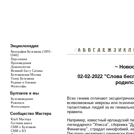
Энциклопедия
::
А
Б
В
Г
Д
Е
Ж
З
И
К
Л
Биография Булгакова (1891-
1940)
Персонажи
Произведения
~ Ново
Демонология
Великий бал у Сатаны
Булгаковская Москва
02-02-2022 "Слова бес
Театр Булгакова
родилс
Родные и близкие
Философы
Булгаков и мы
Всех гениев отличают эксцентрично
Булгаковедение
всевозможные неврозы или психичес
Рукописи
Фотогалереи
талантливых людей за их гениально
правила.
Сообщество Мастера
Клуб Мастера
Например, известный ирландский пи
Гостевая книга
легендарного "Улисса", сборника "
СМИ о Булгакове
Финнегану", страдал кинофобией, к
СМИ о БЭ
Писатель-модернист панически боял