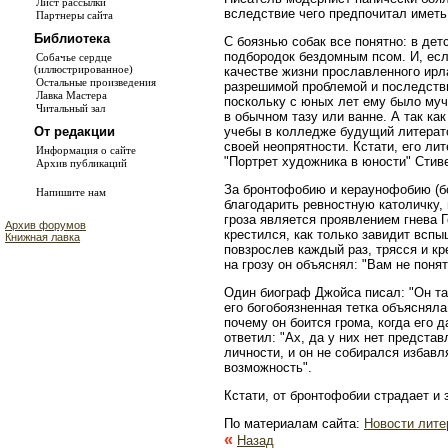
Лист рассылки
вследствие чего предпочитал иметь
Партнеры сайта
Библиотека
С боязнью собак все понятно: в дет
подбородок бездомным псом. И, есл
Собачье сердце
(иллюстрированное)
качестве жизни прославленного ирл
Остальные произведения
разрешимой проблемой и последств
Лавка Мастера
поскольку с юных лет ему было муч
Читальный зал
в обычном тазу или ванне. А так ка
От редакции
учебы в колледже будущий литерато
своей неопрятности. Кстати, его ли
Информация о сайте
"Портрет художника в юности" Стив
Архив публикаций
За бронтофобию и кераунофобию (б
Напишите нам
благодарить ревностную католичку,
гроза является проявлением гнева Г
Архив форумов
крестился, как только завидит вспы
Книжная лавка
повзрослев каждый раз, трясся и к
на грозу он объяснял: "Вам не поня
Один биограф Джойса писал: "Он та
его богобоязненная тетка объясняла
почему он боится грома, когда его 
ответил: "Ах, да у них нет представ
личности, и он не собирался избавл
возможность".
Кстати, от бронтофобии страдает и
По материалам сайта:
Новости лите
«
Назад