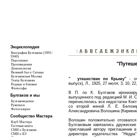
Энциклопедия
::
А
Б
В
Г
Д
Е
Ж
З
И
К
Л
Биография Булгакова (1891-
1940)
Персонажи
"Путеше
Произведения
Демонология
Великий бал у Сатаны
Булгаковская Москва
"
утешествие по Крыму"
- оч
Театр Булгакова
выпуск), Л., 1925, 27 июля; 3, 10, 22,
Родные и близкие
Философы
В П. по К. Булгаков иронизиру
Булгаков и мы
выпущенного под редакцией М. И. С
Булгаковедение
перечислялись все недостатки Кокт
Рукописи
со второй женой Л. Е. Белозе
Фотогалереи
Александровича Волошина (Кириенко
Сообщество Мастера
Волошин положительно отозвалс
Клуб Мастера
Булгаковым завязались дружеские 
Гостевая книга
приславший автору приглашение в
СМИ о Булгакове
директора издательства "Недра
СМИ о БЭ