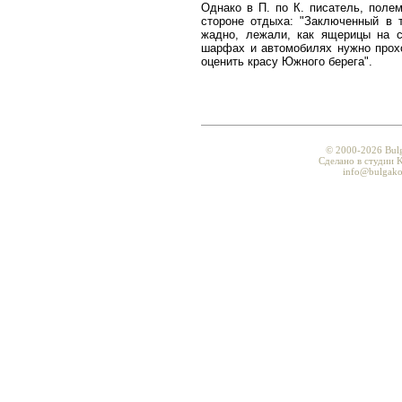
Однако в П. по К. писатель, поле
стороне отдыха: "Заключенный в 
жадно, лежали, как ящерицы на со
шарфах и автомобилях нужно прохо
оценить красу Южного берега".
© 2000-2026 Bul
Сделано в студии K
info@bulgako