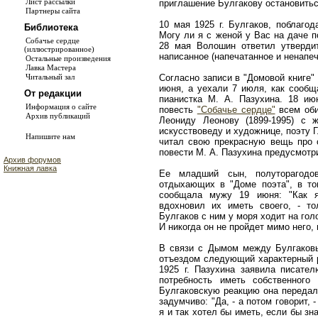
Лист рассылки
приглашение Булгакову остановиться
Партнеры сайта
10 мая 1925 г. Булгаков, поблаго
Библиотека
Могу ли я с женой у Вас на даче п
Собачье сердце
28 мая Волошин ответил утверди
(иллюстрированное)
написанное (напечатанное и ненапеч
Остальные произведения
Лавка Мастера
Читальный зал
Согласно записи в "Домовой книге
июня, а уехали 7 июля, как сооб
От редакции
пианистка М. А. Пазухина. 18 ию
Информация о сайте
повесть
"Собачье сердце"
всем оби
Архив публикаций
Леониду Леонову (1899-1995) с ж
искусствоведу и художнице, поэту Г.
Напишите нам
читал свою прекрасную вещь про с
повести М. А. Пазухина предусмотр
Архив форумов
Книжная лавка
Ее младший сын, полуторагодо
отдыхающих в "Доме поэта", в то
сообщала мужу 19 июня: "Как я
вдохновил их иметь своего, - то
Булгаков с ним у моря ходит на гол
И никогда он не пройдет мимо него, 
В связи с Дымом между Булгаков
отъездом следующий характерный р
1925 г. Пазухина заявила писате
потребность иметь собственног
Булгаковскую реакцию она передал
задумчиво: "Да, - а потом говорит, 
я и так хотел бы иметь, если бы зна