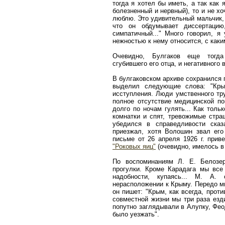
тогда я хотел бы иметь, а так как
болезненный и нервный), то и не х
люблю. Это удивительный мальчик, 
что он обдумывает диссертацию
симпатичный..." Много говорил, я
нежностью к нему относится, с каким
Очевидно, Булгаков еще тогда 
сгубившего его отца, и негативного
В булгаковском архиве сохранился п
выделил следующие слова: "Кры
исступления. Люди умственного тр
полное отсутствие медицинской п
долго по ночам гулять... Как толь
комнатки и спят, тревожимые стра
убедился в справедливости ска
приезжал, хотя Волошин звал его
письме от 26 апреля 1926 г. прив
"Роковых яиц"
(очевидно, имелось в 
По воспоминаниям Л. Е. Белозер
прогулки. Кроме Карадага мы все
надобности, купаясь... М. А.
нерасположении к Крыму. Передо мн
он пишет: "Крым, как всегда, проти
совместной жизни мы три раза езд
попутно заглядывали в Алупку, Фео
было уезжать".