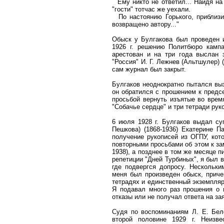
Ему никто не ответил... Найдя на
"гости" тотчас же уехали.
По настоянию Горького, приблизи
возвращено автору..."
Обыск у Булгакова был проведен и
1926 г. решению Политбюро камп
арестован и на три года выслан 
"Россия" И. Г. Лежнев (Альтшулер) 
сам журнал был закрыт.
Булгаков неоднократно пытался выз
он обратился с прошением к предс
просьбой вернуть изъятые во врем
"Собачье сердце" и три тетради рук
6 июля 1928 г. Булгаков выдал су
Пешкова) (1868-1936) Екатерине П
получение рукописей из ОГПУ, кот
повторными просьбами об этом к за
1938), а позднее в том же месяце п
репетиции "Дней Турбиных", я был 
где подвергся допросу. Нескольк
меня был произведен обыск, приче
тетрадях и единственный экземпляр
Я подавал много раз прошения о 
отказы или не получал ответа на за
Судя по воспоминаниям Л. Е. Бел
второй половине 1929 г. Неизв