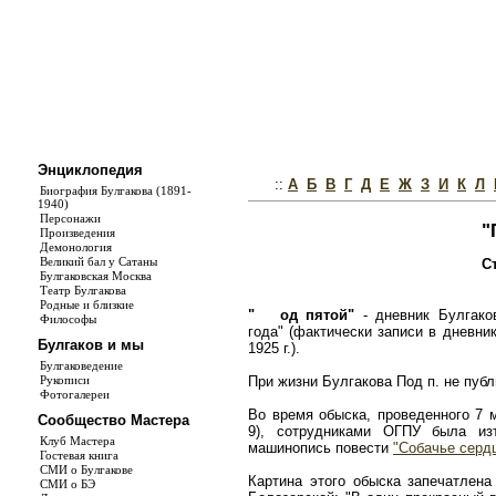
Энциклопедия
::
А
Б
В
Г
Д
Е
Ж
З
И
К
Л
Биография Булгакова (1891-
1940)
Персонажи
"
Произведения
Демонология
Великий бал у Сатаны
С
Булгаковская Москва
Театр Булгакова
Родные и близкие
"
од пятой"
- дневник Булгако
Философы
года" (фактически записи в дневни
Булгаков и мы
1925 г.).
Булгаковедение
При жизни Булгакова Под п. не публ
Рукописи
Фотогалереи
Во время обыска, проведенного 7 м
Сообщество Мастера
9), сотрудниками ОГПУ была из
Клуб Мастера
машинопись повести
"Собачье серд
Гостевая книга
СМИ о Булгакове
Картина этого обыска запечатлена
СМИ о БЭ