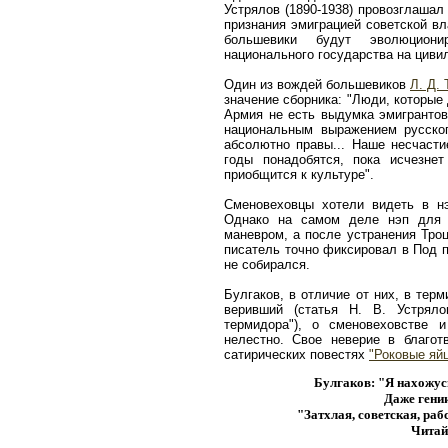
Устрялов (1890-1938) провозглашал
признания эмиграцией советской вл
большевики будут эволюциони
национального государства на циви
Один из вождей большевиков
Л. Д. 
значение сборника: "Люди, которые
Армия не есть выдумка эмигрантов,
национальным выражением русско
абсолютно правы... Наше несчастие
годы понадобятся, пока исчезнет
приобщится к культуре".
Сменовеховцы хотели видеть в н
Однако на самом деле нэп для 
маневром, а после устранения Троц
писатель точно фиксировал в Под п
не собирался.
Булгаков, в отличие от них, в тер
веривший (статья Н. В. Устрял
термидора"), о сменовеховстве 
нелестно. Свое неверие в благо
сатирических повестях
"Роковые яй
Булгаков: "Я нахожус
Даже гени
"Затхлая, советская, раб
Читай