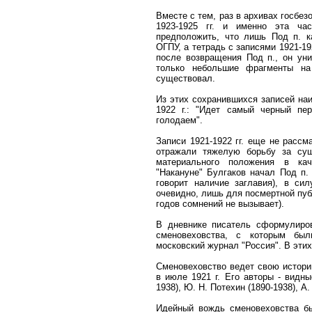
Вместе с тем, раз в архивах госбез
1923-1925 гг. и именно эта ча
предположить, что лишь Под п. к
ОГПУ, а тетрадь с записями 1921-19
после возвращения Под п., он уни
только небольшие фрагменты на
существовал.
Из этих сохранившихся записей на
1922 г.: "Идет самый черный пе
голодаем".
Записи 1921-1922 гг. еще не рассм
отражали тяжелую борьбу за сущ
материального положения в кач
"Накануне" Булгаков начал Под п.
говорит наличие заглавия), в сил
очевидно, лишь для посмертной пуб
годов сомнений не вызывает).
В дневнике писатель сформулиро
сменовеховства, с которым был
московский журнал "Россия". В этих
Сменовеховство ведет свою истори
в июле 1921 г. Его авторы - видн
1938), Ю. Н. Потехин (1890-1938), А
Идейный вождь сменовеховства бы