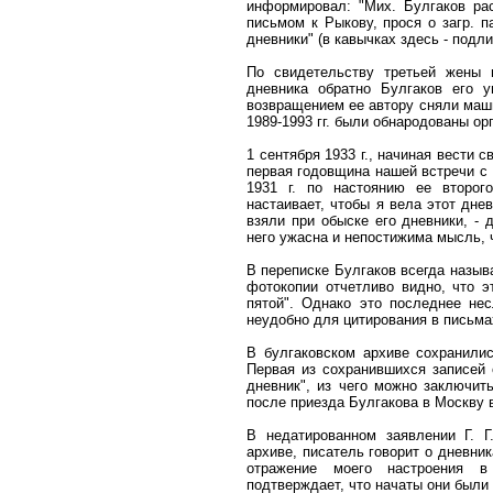
информировал: "Мих. Булгаков рас
письмом к Рыкову, прося о загр. п
дневники" (в кавычках здесь - подл
По свидетельству третьей жены 
дневника обратно Булгаков его 
возвращением ее автору сняли маш
1989-1993 гг. были обнародованы ор
1 сентября 1933 г., начиная вести с
первая годовщина нашей встречи с
1931 г. по настоянию ее второг
настаивает, чтобы я вела этот днев
взяли при обыске его дневники, - 
него ужасна и непостижима мысль, 
В переписке Булгаков всегда называ
фотокопии отчетливо видно, что э
пятой". Однако это последнее не
неудобно для цитирования в письма
В булгаковском архиве сохранилис
Первая из сохранившихся записей 
дневник", из чего можно заключить
после приезда Булгакова в Москву в
В недатированном заявлении Г. Г
архиве, писатель говорит о дневни
отражение моего настроения в
подтверждает, что начаты они были в