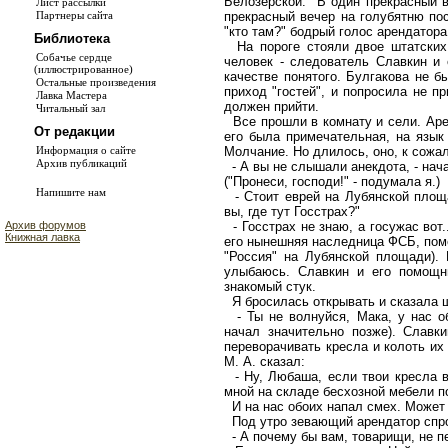
Белозерской: "В один прекрасный в
Лист рассылки
прекрасный вечер на голубятню пос
Партнеры сайта
"кто там?" бодрый голос арендатора 
Библиотека
На пороге стояли двое штатских:
Собачье сердце
человек - следователь Славкин и
(иллюстрированное)
качестве понятого. Булгакова не б
Остальные произведения
приход "гостей", и попросила не пр
Лавка Мастера
должен прийти.
Читальный зал
Все прошли в комнату и сели. Арен
От редакции
его была примечательная, на язык
Молчание. Но длилось, оно, к сожа
Информация о сайте
Архив публикаций
- А вы не слышали анекдота, - нача
("Пронеси, господи!" - подумала я.)
Напишите нам
- Стоит еврей на Лубянской площа
вы, где тут Госстрах?"
- Госстрах не знаю, а госужас вот..
Архив форумов
Книжная лавка
его нынешняя наследница ФСБ, пом
"Россия" на Лубянской площади). 
улыбаюсь. Славкин и его помощн
знакомый стук.
Я бросилась открывать и сказала ш
- Ты не волнуйся, Мака, у нас о
начал значительно позже). Славк
переворачивать кресла и колоть их
М. А. сказал:
- Ну, Любаша, если твои кресла в
мной на складе бесхозной мебели по 
И на нас обоих напал смех. Может 
Под утро зевающий арендатор спр
- А почему бы вам, товарищи, не п