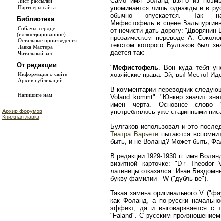
Само имя Воланд взято из поэмы
Лист рассылки
упоминается лишь однажды и в ру
Партнеры сайта
обычно опускается. Так н
Библиотека
Мефистофель в сцене Вальпургиев
Собачье сердце
от нечисти дать дорогу: "Дворянин 
(иллюстрированное)
прозаическом переводе А. Соколов
Остальные произведения
текстом которого Булгаков был зн
Лавка Мастера
дается так:
Читальный зал
От редакции
"
Meфистофель
. Вон куда тебя ун
хозяйские права. Эй, вы! Место! Ид
Информация о сайте
Архив публикаций
В комментарии переводчик следующ
Напишите нам
Voland kommt": "Юнкер значит зна
имен черта. Основное слово "
употреблялось уже старинными писа
Архив форумов
Книжная лавка
Булгаков использовал и это после
Театра Варьете
пытаются вспомнить
быть, и не Воланд? Может быть, Фа
В редакции 1929-1930 гг. имя Вола
визитной карточке: "D-r Theodor 
латиницы отказался: Иван Бездомн
букву фамилии - W ("дубль-ве").
Такая замена оригинального V ("фа
как Фоланд, а по-русски начально
эффект, да и выговаривается с 
"Faland". С русским произношением