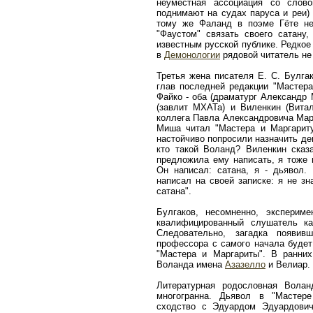
неуместная ассоциация со слово
поднимают на судах паруса и реи)
тому же Фаланд в поэме Гёте не
"Фаустом" связать своего сатану
известным русской публике. Редкое
в
Демонологии
рядовой читатель не 
Третья жена писателя Е. С. Булга
глав последней редакции "Мастера
Файко - оба (драматург Александр 
(завлит МХАТа) и Виленкин (Витал
коллега Павла Александровича Марк
Миша читал "Мастера и Маргариту
настойчиво попросили назначить де
кто такой Воланд? Виленкин сказа
предложила ему написать, я тоже 
Он написал: сатана, я - дьявол.
написал на своей записке: я не з
сатана".
Булгаков, несомненно, эксперим
квалифицированный слушатель к
Следовательно, загадка появив
профессора с самого начала будет
"Мастера и Маргариты". В ранни
Воланда имена
Азазелло
и Велиар.
Литературная родословная Волан
многогранна. Дьявол в "Мастер
сходство с Эдуардом Эдуардови