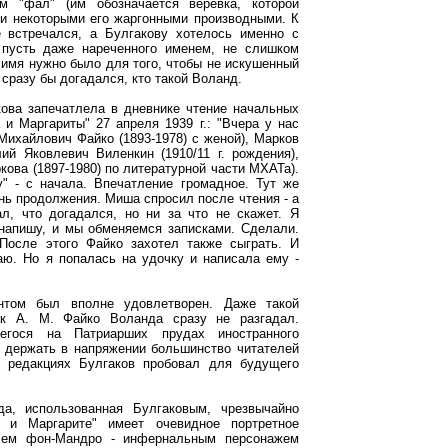
м "фал" (им обозначается веревка, которой
 и некоторыми его жаргонными производными. К
 встречался, а Булгакову хотелось именно с
, пусть даже нареченного именем, не слишком
 имя нужно было для того, чтобы не искушенный
сразу бы догадался, кто такой Воланд.
кова запечатлела в дневнике чтение начальных
 и Маргариты" 27 апреля 1939 г.: "Вчера у нас
Михайлович Файко (1893-1978) с женой), Марков
ий Яковлевич Виленкин (1910/11 г. рождения),
ова (1897-1980) по литературной части МХАТа).
" - с начала. Впечатление громадное. Тут же
нь продолжения. Миша спросил после чтения - а
л, что догадался, но ни за что не скажет. Я
напишу, и мы обменяемся записками. Сделали.
 После этого Файко захотел также сыграть. И
наю. Но я попалась на удочку и написала ему -
ентом был вполне удовлетворен. Даже такой
ак А. М. Файко Воланда сразу не разгадал.
шегося на Патриарших прудах иностранного
 держать в напряжении большинство читателей
х редакциях Булгаков пробовал для будущего
да, использованная Булгаковым, чрезвычайно
е и Маргарите" имеет очевидное портретное
чем фон-Мандро - инфернальным персонажем