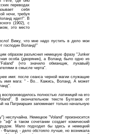
 Гёте, где оно
сских переводах
азывает себя
ой ночи, требуя
Воланд идет!". В
ского (1902), с
аком, это место
есло! Вижу, что мне надо пустить в дело мои
ет господин Воланд!"
им образом разъяснил немецкую фразу "Junker
тная особа (дворянин), а Воланд было одно из
Faland" (что значило обманщик, лукавый)
телями в смысле черта".
днее имя: после сеанса черной магии служащие
 имя мага: " - Во... Кажись, Воланд. А может
ланд".
нд воспроизводилось полностью латиницей на его
Voland". В окончательном тексте Булгаков от
ый на Патриарших запоминает только начальную
у") неслучайна. Немецкое "Voland" произносится
е "эф" в таком сочетании создает комический
трудом. Мало подходил бы здесь и немецкий
 - Фаланд - дело обстояло лучше, но возникала