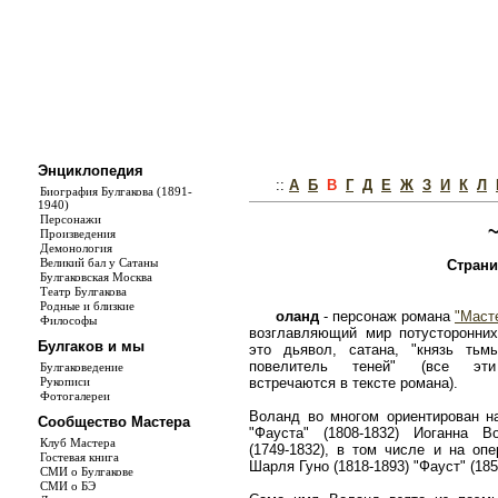
Энциклопедия
::
А
Б
В
Г
Д
Е
Ж
З
И
К
Л
Биография Булгакова (1891-
1940)
Персонажи
Произведения
Демонология
Великий бал у Сатаны
Страни
Булгаковская Москва
Театр Булгакова
Родные и близкие
оланд
- персонаж романа
"Маст
Философы
возглавляющий мир потусторонних
Булгаков и мы
это дьявол, сатана, "князь тьм
повелитель теней" (все эти
Булгаковедение
встречаются в тексте романа).
Рукописи
Фотогалереи
Воланд во многом ориентирован 
Сообщество Мастера
"Фауста" (1808-1832) Иоганна В
Клуб Мастера
(1749-1832), в том числе и на опе
Гостевая книга
Шарля Гуно (1818-1893) "Фауст" (185
СМИ о Булгакове
СМИ о БЭ