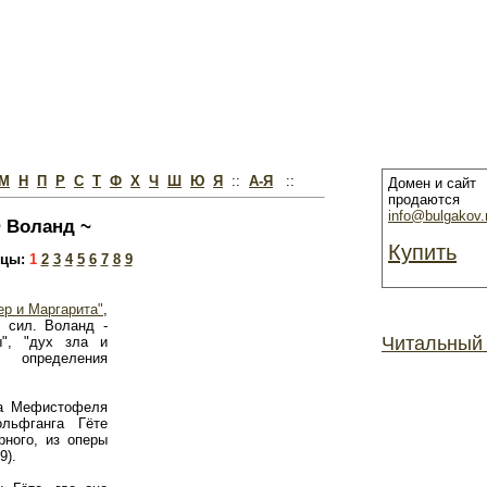
М
Н
П
Р
С
Т
Ф
Х
Ч
Ш
Ю
Я
::
А-Я
::
Домен и сайт
продаются
info@bulgakov.
~ Воланд ~
Купить
цы:
1
2
3
4
5
6
7
8
9
ер и Маргарита"
,
 сил. Воланд -
Читальный
ы", "дух зла и
 определения
на Мефистофеля
ольфганга Гёте
рного, из оперы
9).