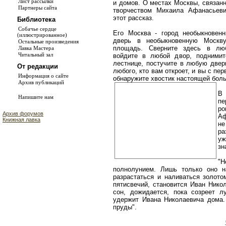
Лист рассылки
и домов. О местах Москвы, связан
Партнеры сайта
творчеством Михаила Афанасьеви
этот рассказ.
Библиотека
Собачье сердце
Его Москва - город необыкновенн
(иллюстрированное)
дверь в необыкновенную Москву
Остальные произведения
площадь. Сверните здесь в люб
Лавка Мастера
Читальный зал
войдите в любой двор, подними
лестнице, постучите в любую двер
От редакции
любого, кто вам откроет, и вы с пе
Информация о сайте
обнаружите хвостик настоящей бол
Архив публикаций
В 
Напишите нам
п
р
Архив форумов
Аф
Книжная лавка
не
ра
уж
зн
"
полнолунием. Лишь только оно н
разрастаться и наливаться золото
пятисвечий, становится Иван Никол
сон, дожидается, пока созреет л
удержит Ивана Николаевича дома.
пруды".