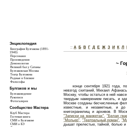
Энциклопедия
::
А
Б
В
Г
Д
Е
Ж
З
И
К
Л
Биография Булгакова (1891-
1940)
Персонажи
Произведения
~ Го
Демонология
Великий бал у Сатаны
Булгаковская Москва
Театр Булгакова
Родные и близкие
Философы
конце сентября 1921 года, п
Булгаков и мы
невзгод скитаний, Михаил Афанась
Булгаковедение
Москву, чтобы остаться в ней навсег
Рукописи
твердым намерением писать, и зде
Фотогалереи
Москве созданы бесчисленные фель
известные, и незаметные, и д
Сообщество Мастера
книгохранилищ и архивов. В Мос
Клуб Мастера
"Записки на манжетах"
,
"Белая гва
Гостевая книга
"Мольер"
,
"Театральный роман"
,
"М
СМИ о Булгакове
СМИ о БЭ
дышат прелестью, тайной, болью и